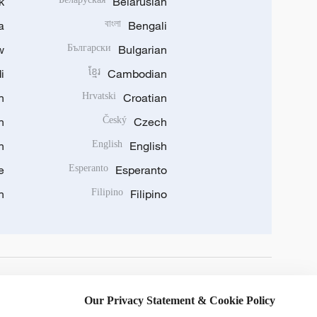
k
Belarusian
a
বাংলা
Bengali
w
Български
Bulgarian
i
ខ្មែរ
Cambodian
n
Hrvatski
Croatian
n
Český
Czech
n
English
English
e
Esperanto
Esperanto
n
Filipino
Filipino
DOWNLOAD OUR APP
Our Privacy Statement & Cookie Policy