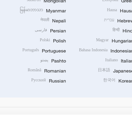
Mongolian
Gree
မြန်မာဘာသာ
Myanmar
Hausa
Haus
Hebre
עברית
Nepali
नेपाली
Hind
हिन्दी
Persian
فارسی
Polski
Polish
Magyar
Hungaria
Português
Portuguese
Bahasa Indonesia
Indonesia
Italia
Italiano
Pashto
پښتو
Română
Romanian
日本語
Japanes
Русский
Russian
한국어
Korea