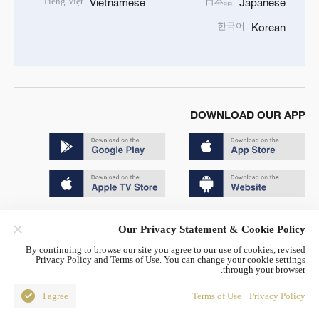
Tiếng Việt
日本語
Vietnamese
Japanese
한국어
Korean
DOWNLOAD OUR APP
Copyright © 2024 CGTN.
Our Privacy Statement & Cookie Policy
京ICP备20000184号
By continuing to browse our site you agree to our use of cookies, revised
Privacy Policy and Terms of Use. You can change your cookie settings
京公网安备 11010502050052号
through your browser.
Disinformation report hotline: 010-85061466
I agree
Terms of Use
Privacy Policy