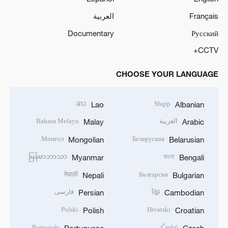
Français
العربية
Documentary
Русский
CCTV+
CHOOSE YOUR LANGUAGE
ລາວ
Shqip
Lao
Albanian
العربية
Bahasa Melayu
Malay
Arabic
Монгол
Беларуская
Mongolian
Belarusian
မြန်မာဘာသာ
বাংলা
Myanmar
Bengali
नेपाली
Български
Nepali
Bulgarian
ខ្មែរ
فارسی
Persian
Cambodian
Polski
Hrvatski
Polish
Croatian
Português
Český
Portuguese
Czech