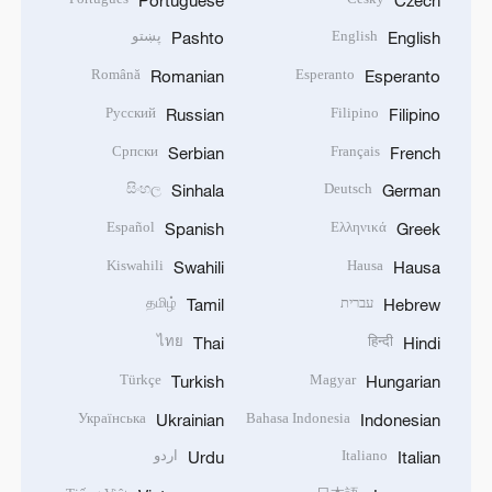
English
پښتو
Pashto
English
Română
Esperanto
Romanian
Esperanto
Русский
Filipino
Russian
Filipino
Српски
Français
Serbian
French
සිංහල
Deutsch
Sinhala
German
Español
Ελληνικά
Spanish
Greek
Kiswahili
Hausa
Swahili
Hausa
עברית
தமிழ்
Tamil
Hebrew
ไทย
हिन्दी
Thai
Hindi
Türkçe
Magyar
Turkish
Hungarian
Українська
Bahasa Indonesia
Ukrainian
Indonesian
Italiano
اردو
Urdu
Italian