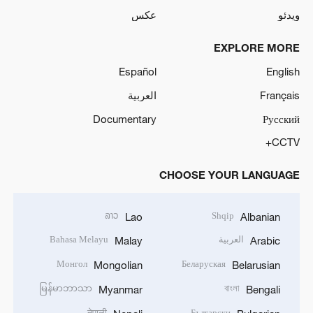
ویدئو
عکس
EXPLORE MORE
Español
English
Français
العربية
Documentary
Русский
CCTV+
CHOOSE YOUR LANGUAGE
ລາວ
Shqip
Lao
Albanian
العربية
Bahasa Melayu
Malay
Arabic
Монгол
Беларуская
Mongolian
Belarusian
မြန်မာဘာသာ
বাংলা
Myanmar
Bengali
नेपाली
Български