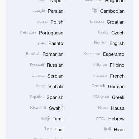
Nepali
Bulgarian
ខ្មែរ
فارسی
Persian
Cambodian
Polski
Hrvatski
Polish
Croatian
Português
Český
Portuguese
Czech
English
پښتو
Pashto
English
Română
Esperanto
Romanian
Esperanto
Русский
Filipino
Russian
Filipino
Српски
Français
Serbian
French
සිංහල
Deutsch
Sinhala
German
Español
Ελληνικά
Spanish
Greek
Kiswahili
Hausa
Swahili
Hausa
עברית
தமிழ்
Tamil
Hebrew
ไทย
हिन्दी
Thai
Hindi