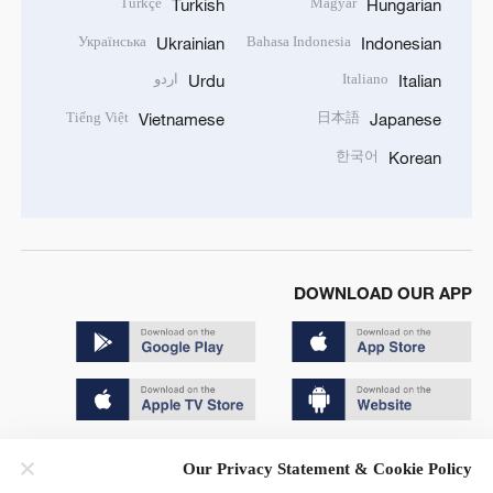
Türkçe
Magyar
Turkish
Hungarian
Українська
Bahasa Indonesia
Ukrainian
Indonesian
Italiano
اردو
Urdu
Italian
Tiếng Việt
日本語
Vietnamese
Japanese
한국어
Korean
DOWNLOAD OUR APP
Copyright © 2024 CGTN.
Our Privacy Statement & Cookie Policy
京ICP备20000184号