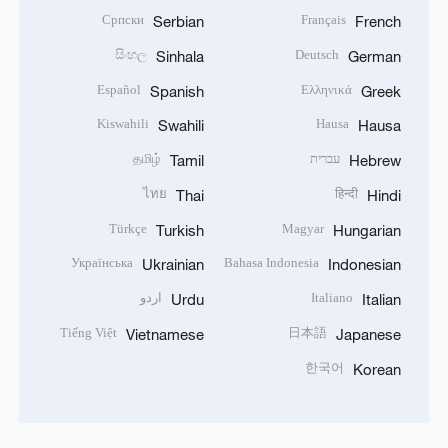
Српски
Français
Serbian
French
සිංහල
Deutsch
Sinhala
German
Español
Ελληνικά
Spanish
Greek
Kiswahili
Hausa
Swahili
Hausa
עברית
தமிழ்
Tamil
Hebrew
ไทย
हिन्दी
Thai
Hindi
Türkçe
Magyar
Turkish
Hungarian
Українська
Bahasa Indonesia
Ukrainian
Indonesian
Italiano
اردو
Urdu
Italian
Tiếng Việt
日本語
Vietnamese
Japanese
한국어
Korean