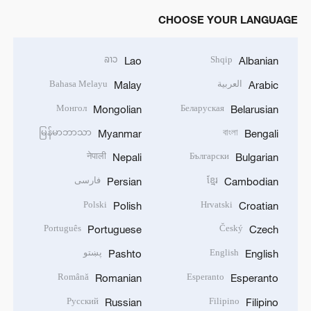
CHOOSE YOUR LANGUAGE
ລາວ
Shqip
Lao
Albanian
العربية
Bahasa Melayu
Malay
Arabic
Монгол
Беларуская
Mongolian
Belarusian
မြန်မာဘာသာ
বাংলা
Myanmar
Bengali
नेपाली
Български
Nepali
Bulgarian
ខ្មែរ
فارسی
Persian
Cambodian
Polski
Hrvatski
Polish
Croatian
Português
Český
Portuguese
Czech
English
پښتو
Pashto
English
Română
Esperanto
Romanian
Esperanto
Русский
Filipino
Russian
Filipino