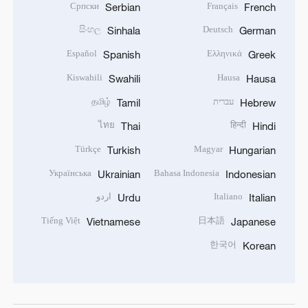
Српски
Français
Serbian
French
සිංහල
Deutsch
Sinhala
German
Español
Ελληνικά
Spanish
Greek
Kiswahili
Hausa
Swahili
Hausa
עברית
தமிழ்
Tamil
Hebrew
ไทย
हिन्दी
Thai
Hindi
Türkçe
Magyar
Turkish
Hungarian
Українська
Bahasa Indonesia
Ukrainian
Indonesian
Italiano
اردو
Urdu
Italian
Tiếng Việt
日本語
Vietnamese
Japanese
한국어
Korean