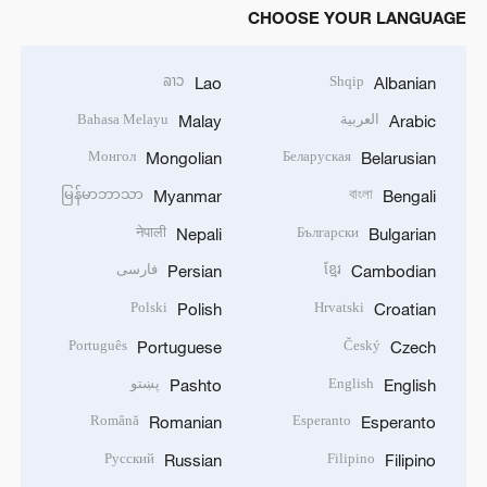
CHOOSE YOUR LANGUAGE
ລາວ
Shqip
Lao
Albanian
العربية
Bahasa Melayu
Malay
Arabic
Монгол
Беларуская
Mongolian
Belarusian
မြန်မာဘာသာ
বাংলা
Myanmar
Bengali
नेपाली
Български
Nepali
Bulgarian
ខ្មែរ
فارسی
Persian
Cambodian
Polski
Hrvatski
Polish
Croatian
Português
Český
Portuguese
Czech
English
پښتو
Pashto
English
Română
Esperanto
Romanian
Esperanto
Русский
Filipino
Russian
Filipino