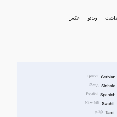
داشت
ویدئو
عکس
Српски
Serbian
සිංහල
Sinhala
Español
Spanish
Kiswahili
Swahili
தமிழ்
Tamil