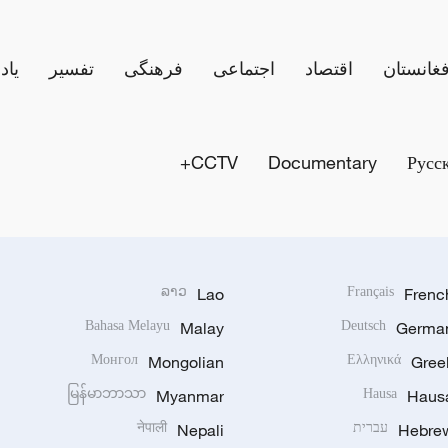
فغانستان
اقتصاد
اجتماعی
فرهنگی
تفسیر
یاد
CCTV+
Documentary
Русс
ລາວ
Lao
Français
Frenc
Bahasa Melayu
Malay
Deutsch
Germa
Монгол
Mongolian
Ελληνικά
Gree
မြန်မာဘာသာ
Myanmar
Hausa
Haus
Hebre
עברית
Nepali
नेपाली