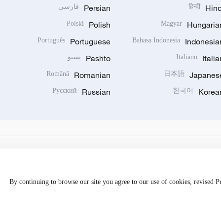
Hind
हिन्दी
Persian
فارسی
Polski
Polish
Magyar
Hungaria
Português
Portuguese
Bahasa Indonesia
Indonesia
Italia
Italiano
Pashto
پښتو
Română
Romanian
日本語
Japanes
Русский
Russian
한국어
Korea
By continuing to browse our site you agree to our use of cookies, revised 
Disinformation report hotline: 010-85061466
京公网安备 1101050205