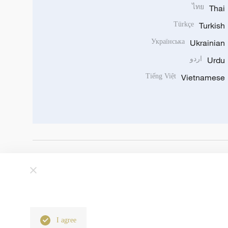
ไทย
Thai
Türkçe
Turkish
Українська
Ukrainian
Urdu
اردو
Tiếng Việt
Vietnamese
I agree