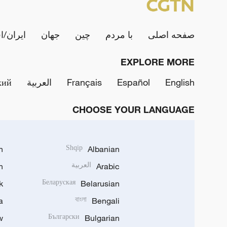
صفحه اصلی
با مردم
چین
جهان
ایران/ا
EXPLORE MORE
English
Español
Français
العربية
кий
CHOOSE YOUR LANGUAGE
h
Shqip
Albanian
Arabic
العربية
n
k
Беларуская
Belarusian
a
বাংলা
Bengali
w
Български
Bulgarian