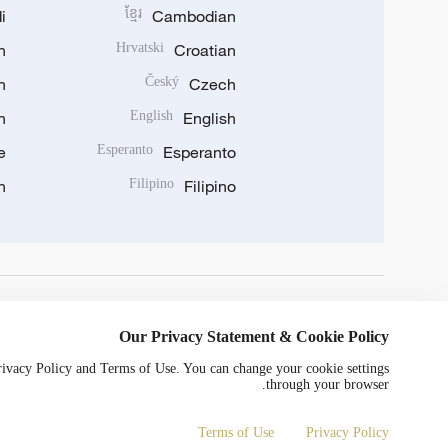
i
ខ្មែរ
Cambodian
n
Hrvatski
Croatian
n
Český
Czech
n
English
English
e
Esperanto
Esperanto
n
Filipino
Filipino
DOWNLOAD OUR APP
Our Privacy Statement & Cookie Policy
Privacy Policy and Terms of Use. You can change your cookie settings
through your browser.
Terms of Use
Privacy Policy
0052号
京ICP备20000184号
Copyright © 2024 CGTN.