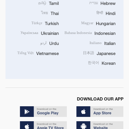
עברית
தமிழ்
Tamil
Hebrew
ไทย
हिन्दी
Thai
Hindi
Türkçe
Magyar
Turkish
Hungarian
Українська
Bahasa Indonesia
Ukrainian
Indonesian
Italiano
اردو
Urdu
Italian
Tiếng Việt
日本語
Vietnamese
Japanese
한국어
Korean
DOWNLOAD OUR APP