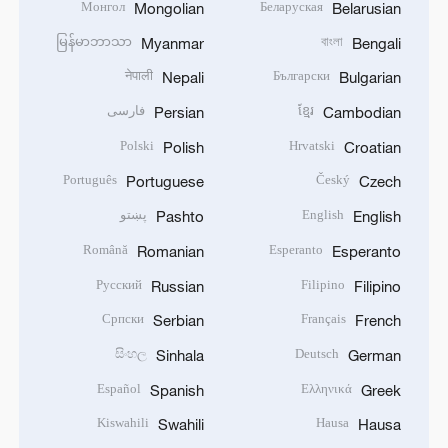
Монгол
Беларуская
Mongolian
Belarusian
မြန်မာဘာသာ
বাংলা
Myanmar
Bengali
नेपाली
Български
Nepali
Bulgarian
ខ្មែរ
فارسی
Persian
Cambodian
Polski
Hrvatski
Polish
Croatian
Português
Český
Portuguese
Czech
English
پښتو
Pashto
English
Română
Esperanto
Romanian
Esperanto
Русский
Filipino
Russian
Filipino
Српски
Français
Serbian
French
සිංහල
Deutsch
Sinhala
German
Español
Ελληνικά
Spanish
Greek
Kiswahili
Hausa
Swahili
Hausa