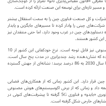
معرفی «قانون مقیاس‌پذیری تائو» تمرکز را از کوچک‌سازی
ه و مسیر تازه‌ای برای توسعه این صنعت ارائه کرده است
.
 این شرکت و کل صنعت فناوری چین را به سمت استقلال بیشتر
های چینی را وادار کرده تا مسیرهای جایگزین و پایدار
ره دستاوردهای چین در غرب وجود دارد، اما حتی منتقدان نیز
 این کشور هستند
.
پیشرفت چین در زمینه خودکفایی تراشه‌های هوش مصنوعی نیز قابل توجه است. نرخ خودکفایی این کشور از 10
سال 2021 به 41 درصد در سال 2026 رسیده که نشان‌دهنده رشد چندبرابری در مدت پنج سال است.
مؤسسه مورگان استنلی پیش‌بینی کرده است این رقم تا سال 2030 به 86 درصد برسد؛ نشانه‌ای از جهش گسترده
 چین قرار دارد. این کشور زمانی که از همکاری‌های فضایی
توسعه داد و زمانی که از برخی اکوسیستم‌های هوش مصنوعی
وبری «بایدو» و فناوری
5G
گرفته تا پیشرفت‌های کنونی در
فشارهای خارجی شکل گرفته است
.