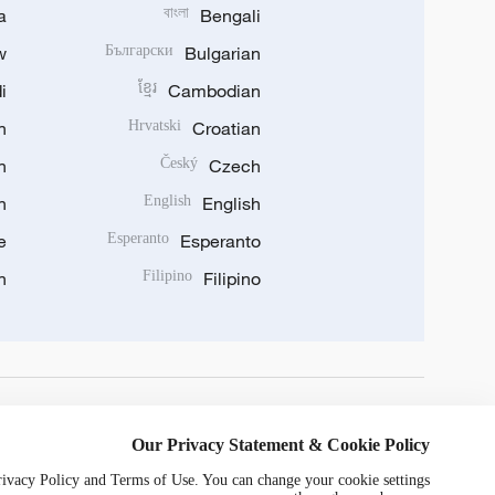
a
বাংলা
Bengali
w
Български
Bulgarian
i
ខ្មែរ
Cambodian
n
Hrvatski
Croatian
n
Český
Czech
n
English
English
e
Esperanto
Esperanto
n
Filipino
Filipino
DOWNLOAD OUR APP
Our Privacy Statement & Cookie Policy
Privacy Policy and Terms of Use. You can change your cookie settings