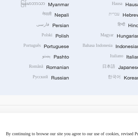
မြန်မာဘာသာ
Myanmar
Hausa
Haus
Hebre
עברית
Nepali
नेपाली
Hind
हिन्दी
Persian
فارسی
Polski
Polish
Magyar
Hungaria
Português
Portuguese
Bahasa Indonesia
Indonesia
Italia
Italiano
Pashto
پښتو
Română
Romanian
日本語
Japanes
Русский
Russian
한국어
Korea
By continuing to browse our site you agree to our use of cookies, revised 