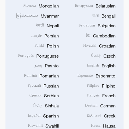
Монгол
Беларуская
Mongolian
Belarusian
မြန်မာဘာသာ
বাংলা
Myanmar
Bengali
नेपाली
Български
Nepali
Bulgarian
ខ្មែរ
فارسی
Persian
Cambodian
Polski
Hrvatski
Polish
Croatian
Português
Český
Portuguese
Czech
English
پښتو
Pashto
English
Română
Esperanto
Romanian
Esperanto
Русский
Filipino
Russian
Filipino
Српски
Français
Serbian
French
සිංහල
Deutsch
Sinhala
German
Español
Ελληνικά
Spanish
Greek
Kiswahili
Hausa
Swahili
Hausa