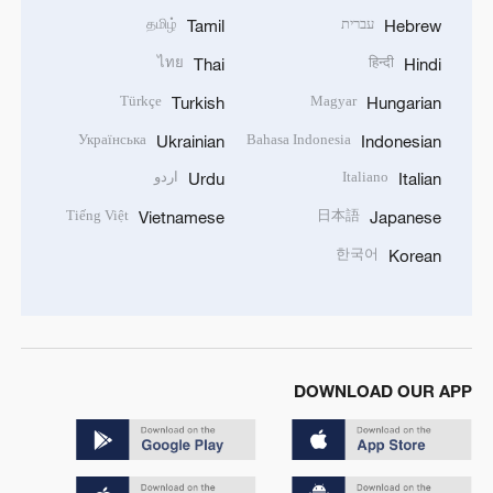
עברית
தமிழ்
Tamil
Hebrew
ไทย
हिन्दी
Thai
Hindi
Türkçe
Magyar
Turkish
Hungarian
Українська
Bahasa Indonesia
Ukrainian
Indonesian
Italiano
اردو
Urdu
Italian
Tiếng Việt
日本語
Vietnamese
Japanese
한국어
Korean
DOWNLOAD OUR APP