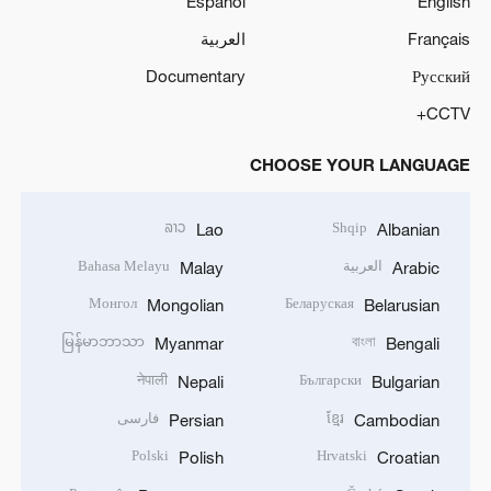
Español
English
Français
العربية
Documentary
Русский
CCTV+
CHOOSE YOUR LANGUAGE
ລາວ
Shqip
Lao
Albanian
العربية
Bahasa Melayu
Malay
Arabic
Монгол
Беларуская
Mongolian
Belarusian
မြန်မာဘာသာ
বাংলা
Myanmar
Bengali
नेपाली
Български
Nepali
Bulgarian
ខ្មែរ
فارسی
Persian
Cambodian
Polski
Hrvatski
Polish
Croatian