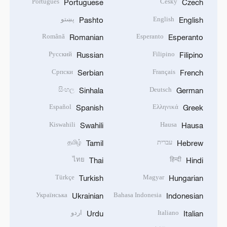
Português
Český
Portuguese
Czech
English
پښتو
Pashto
English
Română
Esperanto
Romanian
Esperanto
Русский
Filipino
Russian
Filipino
Српски
Français
Serbian
French
සිංහල
Deutsch
Sinhala
German
Español
Ελληνικά
Spanish
Greek
Kiswahili
Hausa
Swahili
Hausa
עברית
தமிழ்
Tamil
Hebrew
ไทย
हिन्दी
Thai
Hindi
Türkçe
Magyar
Turkish
Hungarian
Українська
Bahasa Indonesia
Ukrainian
Indonesian
Italiano
اردو
Urdu
Italian