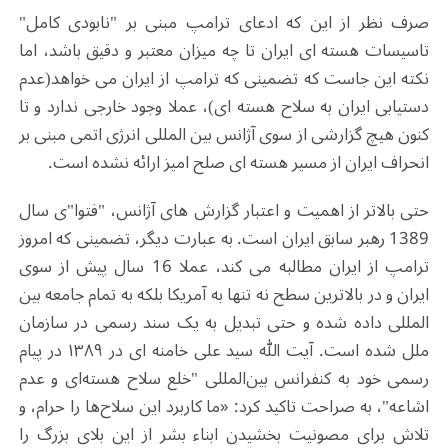
صرف نظر از این که ادعای ترامپ مبنی بر "نابودی کامل"
تاسیسات هسته ای ایران تا چه میزان معتبر و دقیق باشد، اما
نکته این جاست که تضمینی که ترامپ از ایران می خواهد(عدم
دستیابی ایران به سلاح هسته ای)، عملا وجود خارجی ندارد و تا
کنون هیچ گزارشی از سوی آژانس بین المللی انرژی اتمی مبنی بر
انحراف ایران از مسیر هسته ای صلح امیز ارائه نشده است.
حتی بالاتر از اهمیت و اعتبار گزارش های آژانس، "فتوا"ی سال
1389 رهبر سابق ایران است. به عبارت دیگر، تضمینی که امروز
ترامپ از ایران مطالبه می کند، عملا 16 سال پیش از سوی
ایران و در بالاترین سطح نه تنها به آمریکا بلکه به تمام جامعه بین
المللی داده شده و حتی تبدیل به یک سند رسمی در سازمان
ملل شده است. آیت الله سید علی خامنه ای در ۱۳۸۹ در پیام
رسمی خود به کنفرانس بین‌المللی "خلع سلاح هسته‌ای و عدم
اشاعه"، به صراحت تاکید کرد: «ما کاربرد این سلاح‌ها را حرام، و
تلاش برای مصونیت بخشیدن ابناء بشر از این بلای بزرگ را