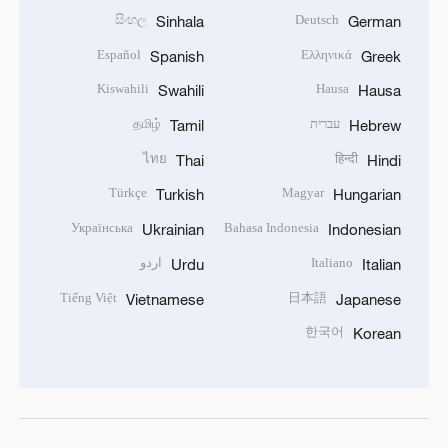
සිංහල
Deutsch
Sinhala
German
Español
Ελληνικά
Spanish
Greek
Kiswahili
Hausa
Swahili
Hausa
עברית
தமிழ்
Tamil
Hebrew
ไทย
हिन्दी
Thai
Hindi
Türkçe
Magyar
Turkish
Hungarian
Українська
Bahasa Indonesia
Ukrainian
Indonesian
Italiano
اردو
Urdu
Italian
Tiếng Việt
日本語
Vietnamese
Japanese
한국어
Korean