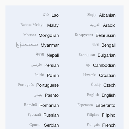
ລາວ
Shqip
Lao
Albanian
العربية
Bahasa Melayu
Malay
Arabic
Монгол
Беларуская
Mongolian
Belarusian
မြန်မာဘာသာ
বাংলা
Myanmar
Bengali
नेपाली
Български
Nepali
Bulgarian
ខ្មែរ
فارسی
Persian
Cambodian
Polski
Hrvatski
Polish
Croatian
Português
Český
Portuguese
Czech
English
پښتو
Pashto
English
Română
Esperanto
Romanian
Esperanto
Русский
Filipino
Russian
Filipino
Српски
Français
Serbian
French