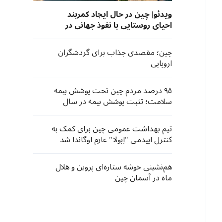
ویدئو| چین در حال ایجاد کمربند
احیای روستایی با نفوذ جهانی در
های‌نان
چین؛ مقصدی جذاب برای گردشگران
اروپایی
۹۵ درصد مردم چین تحت پوشش بیمه
سلامت؛ تثبت پوشش بیمه در سال
۲۰۲۵
تیم بهداشت عمومی چین برای کمک به
کنترل اپیدمی "اِبولا" عازم اوگاندا شد
هم‌نشینی خوشه ستاره‌ای پروین و هلال
ماه در آسمان چین