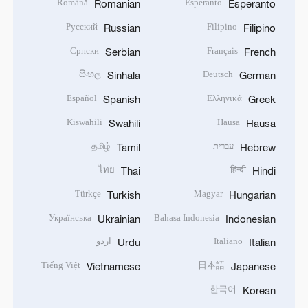
Română
Esperanto
Romanian
Esperanto
Русский
Filipino
Russian
Filipino
Српски
Français
Serbian
French
සිංහල
Deutsch
Sinhala
German
Español
Ελληνικά
Spanish
Greek
Kiswahili
Hausa
Swahili
Hausa
עברית
தமிழ்
Tamil
Hebrew
ไทย
हिन्दी
Thai
Hindi
Türkçe
Magyar
Turkish
Hungarian
Українська
Bahasa Indonesia
Ukrainian
Indonesian
Italiano
اردو
Urdu
Italian
Tiếng Việt
日本語
Vietnamese
Japanese
한국어
Korean