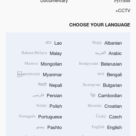
Documentary
Русский
CCTV+
CHOOSE YOUR LANGUAGE
ລາວ
Shqip
Lao
Albanian
العربية
Bahasa Melayu
Malay
Arabic
Монгол
Беларуская
Mongolian
Belarusian
မြန်မာဘာသာ
বাংলা
Myanmar
Bengali
नेपाली
Български
Nepali
Bulgarian
ខ្មែរ
فارسی
Persian
Cambodian
Polski
Hrvatski
Polish
Croatian
Português
Český
Portuguese
Czech
English
پښتو
Pashto
English