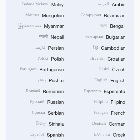
العربية
Bahasa Melayu
Malay
Arabic
Монгол
Беларуская
Mongolian
Belarusian
မြန်မာဘာသာ
বাংলা
Myanmar
Bengali
नेपाली
Български
Nepali
Bulgarian
ខ្មែរ
فارسی
Persian
Cambodian
Polski
Hrvatski
Polish
Croatian
Português
Český
Portuguese
Czech
English
پښتو
Pashto
English
Română
Esperanto
Romanian
Esperanto
Русский
Filipino
Russian
Filipino
Српски
Français
Serbian
French
සිංහල
Deutsch
Sinhala
German
Español
Ελληνικά
Spanish
Greek