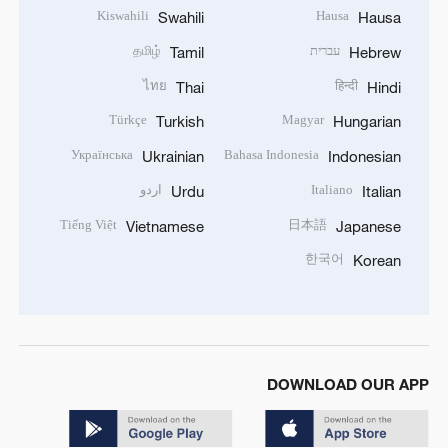
Kiswahili
Hausa
Swahili
Hausa
עברית
தமிழ்
Tamil
Hebrew
ไทย
हिन्दी
Thai
Hindi
Türkçe
Magyar
Turkish
Hungarian
Українська
Bahasa Indonesia
Ukrainian
Indonesian
Italiano
اردو
Urdu
Italian
Tiếng Việt
日本語
Vietnamese
Japanese
한국어
Korean
DOWNLOAD OUR APP