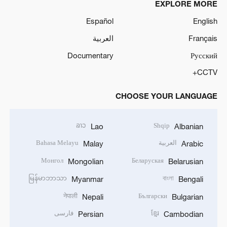
EXPLORE MORE
Español
English
Français
العربية
Documentary
Русский
CCTV+
CHOOSE YOUR LANGUAGE
ລາວ
Shqip
Lao
Albanian
العربية
Bahasa Melayu
Malay
Arabic
Монгол
Беларуская
Mongolian
Belarusian
မြန်မာဘာသာ
বাংলা
Myanmar
Bengali
नेपाली
Български
Nepali
Bulgarian
ខ្មែរ
فارسی
Persian
Cambodian