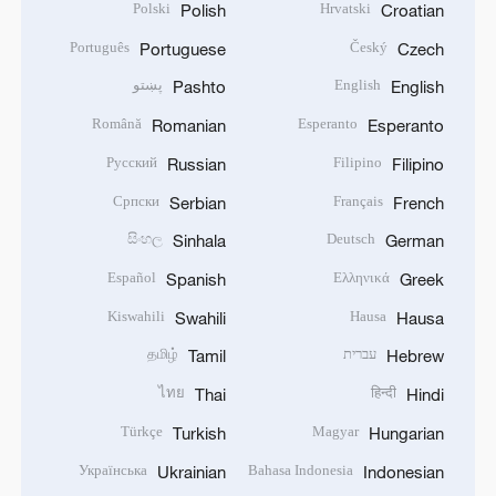
Polski
Hrvatski
Polish
Croatian
Português
Český
Portuguese
Czech
English
پښتو
Pashto
English
Română
Esperanto
Romanian
Esperanto
Русский
Filipino
Russian
Filipino
Српски
Français
Serbian
French
සිංහල
Deutsch
Sinhala
German
Español
Ελληνικά
Spanish
Greek
Kiswahili
Hausa
Swahili
Hausa
עברית
தமிழ்
Tamil
Hebrew
ไทย
हिन्दी
Thai
Hindi
Türkçe
Magyar
Turkish
Hungarian
Українська
Bahasa Indonesia
Ukrainian
Indonesian