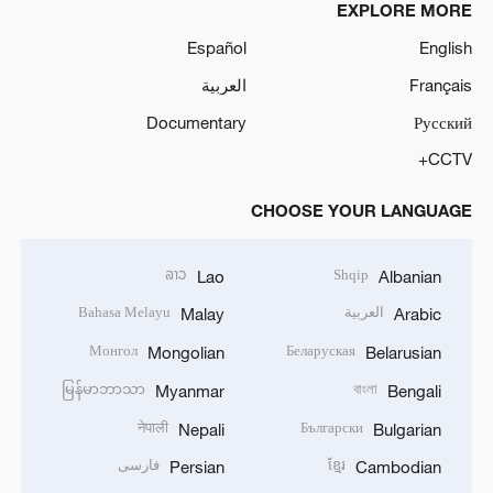
EXPLORE MORE
Español
English
Français
العربية
Documentary
Русский
CCTV+
CHOOSE YOUR LANGUAGE
ລາວ
Shqip
Lao
Albanian
العربية
Bahasa Melayu
Malay
Arabic
Монгол
Беларуская
Mongolian
Belarusian
မြန်မာဘာသာ
বাংলা
Myanmar
Bengali
नेपाली
Български
Nepali
Bulgarian
ខ្មែរ
فارسی
Persian
Cambodian