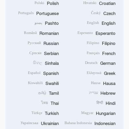
Polski
Hrvatski
Polish
Croatian
Português
Český
Portuguese
Czech
English
پښتو
Pashto
English
Română
Esperanto
Romanian
Esperanto
Русский
Filipino
Russian
Filipino
Српски
Français
Serbian
French
සිංහල
Deutsch
Sinhala
German
Español
Ελληνικά
Spanish
Greek
Kiswahili
Hausa
Swahili
Hausa
עברית
தமிழ்
Tamil
Hebrew
ไทย
हिन्दी
Thai
Hindi
Türkçe
Magyar
Turkish
Hungarian
Українська
Bahasa Indonesia
Ukrainian
Indonesian