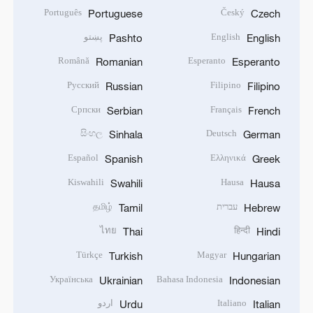
Português
Český
Portuguese
Czech
English
پښتو
Pashto
English
Română
Esperanto
Romanian
Esperanto
Русский
Filipino
Russian
Filipino
Српски
Français
Serbian
French
සිංහල
Deutsch
Sinhala
German
Español
Ελληνικά
Spanish
Greek
Kiswahili
Hausa
Swahili
Hausa
עברית
தமிழ்
Tamil
Hebrew
ไทย
हिन्दी
Thai
Hindi
Türkçe
Magyar
Turkish
Hungarian
Українська
Bahasa Indonesia
Ukrainian
Indonesian
Italiano
اردو
Urdu
Italian