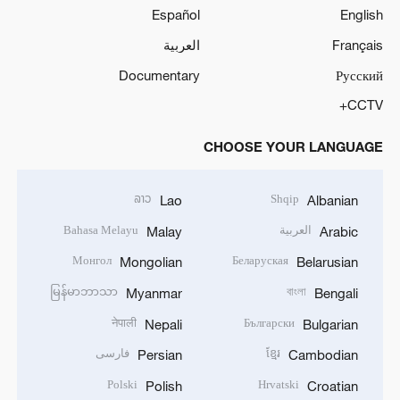
Español
English
Français
العربية
Documentary
Русский
CCTV+
CHOOSE YOUR LANGUAGE
ລາວ
Shqip
Lao
Albanian
العربية
Bahasa Melayu
Malay
Arabic
Монгол
Беларуская
Mongolian
Belarusian
မြန်မာဘာသာ
বাংলা
Myanmar
Bengali
नेपाली
Български
Nepali
Bulgarian
ខ្មែរ
فارسی
Persian
Cambodian
Polski
Hrvatski
Polish
Croatian