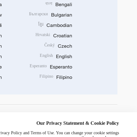
a
বাংলা
Bengali
w
Български
Bulgarian
i
ខ្មែរ
Cambodian
n
Hrvatski
Croatian
n
Český
Czech
n
English
English
e
Esperanto
Esperanto
n
Filipino
Filipino
DOWNLOAD OUR APP
Our Privacy Statement & Cookie Policy
Privacy Policy and Terms of Use. You can change your cookie settings