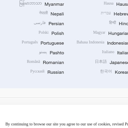
မြန်မာဘာသာ
Myanmar
Hausa
Haus
Hebre
עברית
Nepali
नेपाली
Hind
हिन्दी
Persian
فارسی
Polski
Polish
Magyar
Hungaria
Português
Portuguese
Bahasa Indonesia
Indonesia
Italia
Italiano
Pashto
پښتو
Română
Romanian
日本語
Japanes
Русский
Russian
한국어
Korea
By continuing to browse our site you agree to our use of cookies, revised 