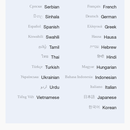
Српски
Français
Serbian
French
සිංහල
Deutsch
Sinhala
German
Español
Ελληνικά
Spanish
Greek
Kiswahili
Hausa
Swahili
Hausa
עברית
தமிழ்
Tamil
Hebrew
ไทย
हिन्दी
Thai
Hindi
Türkçe
Magyar
Turkish
Hungarian
Українська
Bahasa Indonesia
Ukrainian
Indonesian
Italiano
اردو
Urdu
Italian
Tiếng Việt
日本語
Vietnamese
Japanese
한국어
Korean