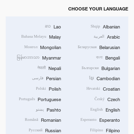
CHOOSE YOUR LANGUAGE
ລາວ
Shqip
Lao
Albanian
العربية
Bahasa Melayu
Malay
Arabic
Монгол
Беларуская
Mongolian
Belarusian
မြန်မာဘာသာ
বাংলা
Myanmar
Bengali
नेपाली
Български
Nepali
Bulgarian
ខ្មែរ
فارسی
Persian
Cambodian
Polski
Hrvatski
Polish
Croatian
Português
Český
Portuguese
Czech
English
پښتو
Pashto
English
Română
Esperanto
Romanian
Esperanto
Русский
Filipino
Russian
Filipino