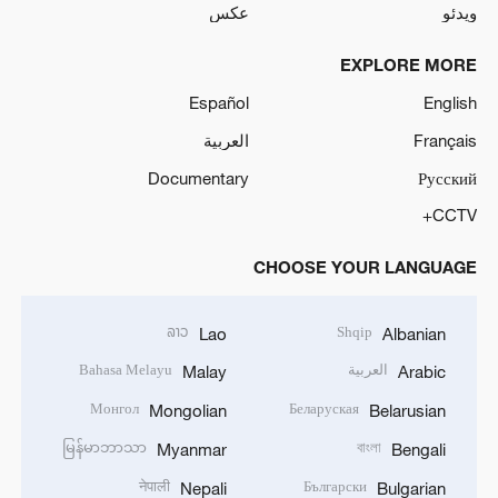
ویدئو
عکس
EXPLORE MORE
Español
English
Français
العربية
Documentary
Русский
CCTV+
CHOOSE YOUR LANGUAGE
ລາວ
Shqip
Lao
Albanian
العربية
Bahasa Melayu
Malay
Arabic
Монгол
Беларуская
Mongolian
Belarusian
မြန်မာဘာသာ
বাংলা
Myanmar
Bengali
नेपाली
Български
Nepali
Bulgarian