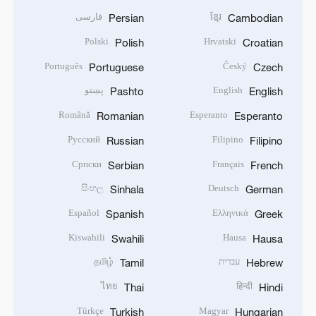
ខ្មែរ
فارسی
Persian
Cambodian
Polski
Hrvatski
Polish
Croatian
Português
Český
Portuguese
Czech
English
پښتو
Pashto
English
Română
Esperanto
Romanian
Esperanto
Русский
Filipino
Russian
Filipino
Српски
Français
Serbian
French
සිංහල
Deutsch
Sinhala
German
Español
Ελληνικά
Spanish
Greek
Kiswahili
Hausa
Swahili
Hausa
עברית
தமிழ்
Tamil
Hebrew
ไทย
हिन्दी
Thai
Hindi
Türkçe
Magyar
Turkish
Hungarian