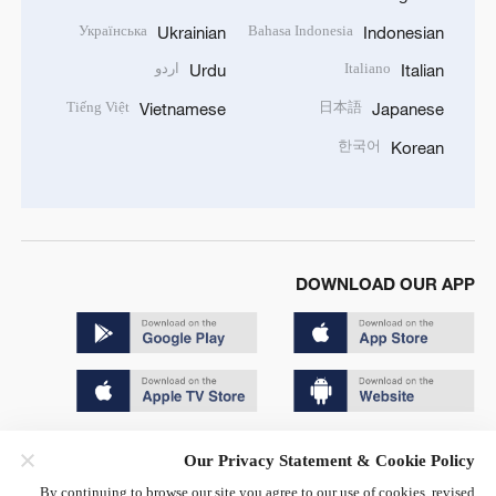
Українська
Bahasa Indonesia
Ukrainian
Indonesian
Italiano
اردو
Urdu
Italian
Tiếng Việt
日本語
Vietnamese
Japanese
한국어
Korean
DOWNLOAD OUR APP
Copyright © 2024 CGTN.
Our Privacy Statement & Cookie Policy
京ICP备20000184号
By continuing to browse our site you agree to our use of cookies, revised