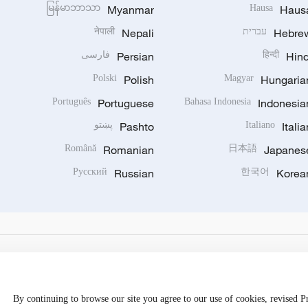
မြန်မာဘာသာ
Myanmar
Hausa
Haus
Hebre
עברית
Nepali
नेपाली
Hind
हिन्दी
Persian
فارسی
Polski
Polish
Magyar
Hungaria
Português
Portuguese
Bahasa Indonesia
Indonesia
Italia
Italiano
Pashto
پښتو
Română
Romanian
日本語
Japanes
Русский
Russian
한국어
Korea
By continuing to browse our site you agree to our use of cookies, revised 