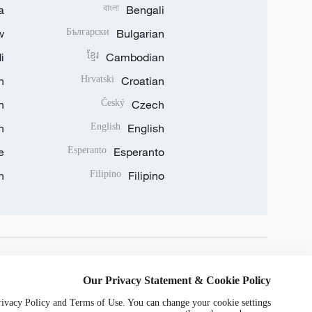
a
বাংলা
Bengali
w
Български
Bulgarian
i
ខ្មែរ
Cambodian
n
Hrvatski
Croatian
n
Český
Czech
n
English
English
e
Esperanto
Esperanto
n
Filipino
Filipino
DOWNLOAD OUR APP
Our Privacy Statement & Cookie Policy
Privacy Policy and Terms of Use. You can change your cookie settings