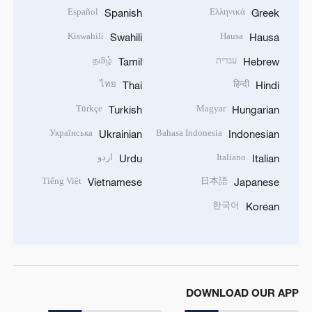
Español
Ελληνικά
Spanish
Greek
Kiswahili
Hausa
Swahili
Hausa
עברית
தமிழ்
Tamil
Hebrew
ไทย
हिन्दी
Thai
Hindi
Türkçe
Magyar
Turkish
Hungarian
Українська
Bahasa Indonesia
Ukrainian
Indonesian
Italiano
اردو
Urdu
Italian
Tiếng Việt
日本語
Vietnamese
Japanese
한국어
Korean
DOWNLOAD OUR APP