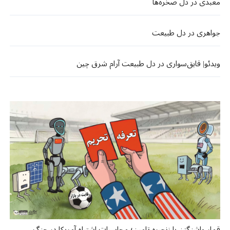
معبدی در دل صخره‌ها
جواهری در دل طبیعت
ویدئو| قایق‌سواری در دل طبیعت آرام شرق چین
قمار واشنگتن با زنجیره تامین؛ محاسبات اشتباه آمریکا در جنگ