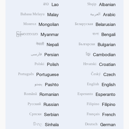
ລາວ
Shqip
Lao
Albanian
العربية
Bahasa Melayu
Malay
Arabic
Монгол
Беларуская
Mongolian
Belarusian
မြန်မာဘာသာ
বাংলা
Myanmar
Bengali
नेपाली
Български
Nepali
Bulgarian
ខ្មែរ
فارسی
Persian
Cambodian
Polski
Hrvatski
Polish
Croatian
Português
Český
Portuguese
Czech
English
پښتو
Pashto
English
Română
Esperanto
Romanian
Esperanto
Русский
Filipino
Russian
Filipino
Српски
Français
Serbian
French
සිංහල
Deutsch
Sinhala
German