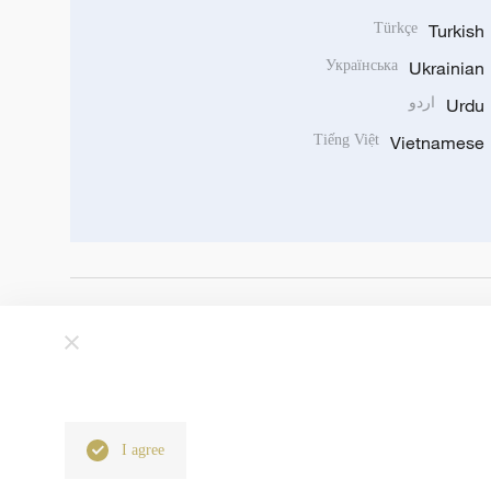
Türkçe
Turkish
Українська
Ukrainian
Urdu
اردو
Tiếng Việt
Vietnamese
I agree