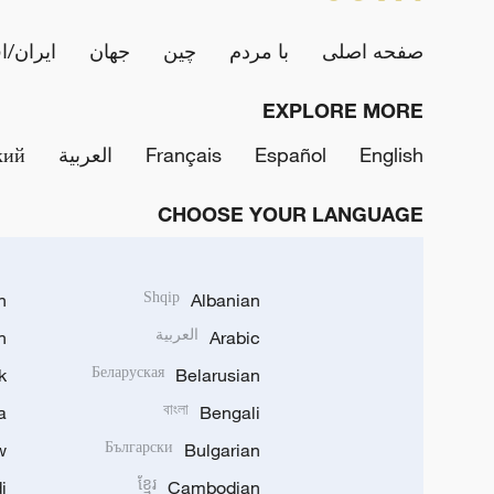
صفحه اصلی
با مردم
چین
جهان
ایران/ا
EXPLORE MORE
English
Español
Français
العربية
кий
CHOOSE YOUR LANGUAGE
h
Shqip
Albanian
Arabic
العربية
n
k
Беларуская
Belarusian
a
বাংলা
Bengali
w
Български
Bulgarian
i
ខ្មែរ
Cambodian