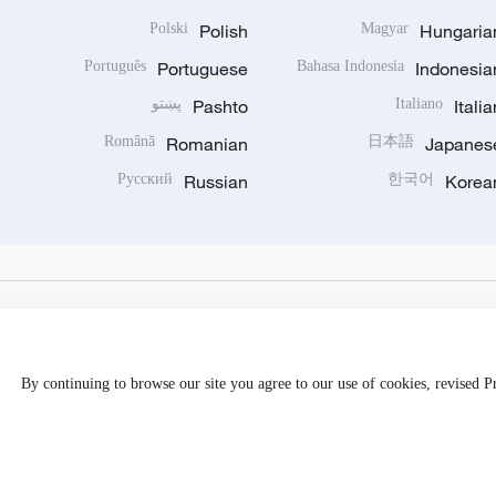
Polski
Polish
Magyar
Hungaria
Português
Portuguese
Bahasa Indonesia
Indonesia
Italia
Italiano
Pashto
پښتو
Română
Romanian
日本語
Japanes
Русский
Russian
한국어
Korea
By continuing to browse our site you agree to our use of cookies, revised 
Disinformation report hotline: 010-85061466
京公网安备 1101050205