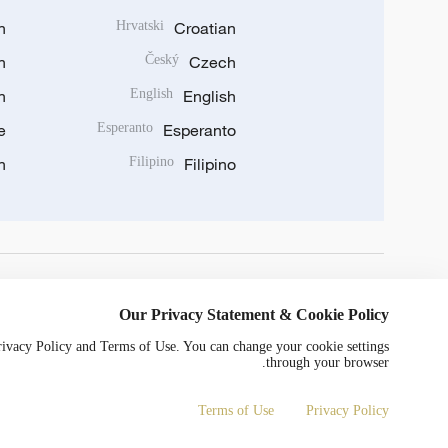
n
Hrvatski
Croatian
n
Český
Czech
n
English
English
e
Esperanto
Esperanto
n
Filipino
Filipino
DOWNLOAD OUR APP
Our Privacy Statement & Cookie Policy
Privacy Policy and Terms of Use. You can change your cookie settings
through your browser.
Terms of Use
Privacy Policy
0052号
京ICP备20000184号
Copyright © 2024 CGTN.