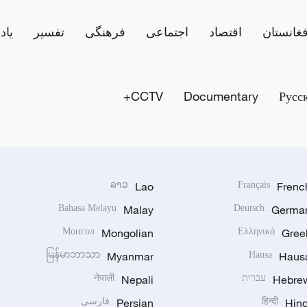
فغانستان
اقتصاد
اجتماعی
فرهنگی
تفسیر
یاد
CCTV+
Documentary
Русс
ລາວ
Lao
Français
Frenc
Bahasa Melayu
Malay
Deutsch
Germa
Монгол
Mongolian
Ελληνικά
Gree
မြန်မာဘာသာ
Myanmar
Hausa
Haus
Hebre
עברית
Nepali
नेपाली
Hind
हिन्दी
Persian
فارسی