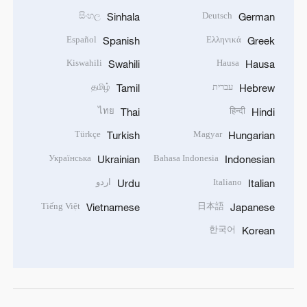
සිංහල
Deutsch
Sinhala
German
Español
Ελληνικά
Spanish
Greek
Kiswahili
Hausa
Swahili
Hausa
עברית
தமிழ்
Tamil
Hebrew
ไทย
हिन्दी
Thai
Hindi
Türkçe
Magyar
Turkish
Hungarian
Українська
Bahasa Indonesia
Ukrainian
Indonesian
Italiano
اردو
Urdu
Italian
Tiếng Việt
日本語
Vietnamese
Japanese
한국어
Korean