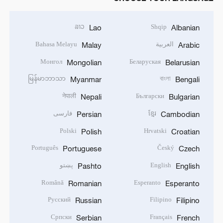
ລາວ
Shqip
Lao
Albanian
العربية
Bahasa Melayu
Malay
Arabic
Монгол
Беларуская
Mongolian
Belarusian
မြန်မာဘာသာ
বাংলা
Myanmar
Bengali
नेपाली
Български
Nepali
Bulgarian
ខ្មែរ
فارسی
Persian
Cambodian
Polski
Hrvatski
Polish
Croatian
Português
Český
Portuguese
Czech
English
پښتو
Pashto
English
Română
Esperanto
Romanian
Esperanto
Русский
Filipino
Russian
Filipino
Српски
Français
Serbian
French