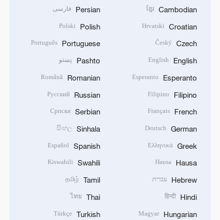
ខ្មែរ
فارسی
Persian
Cambodian
Polski
Hrvatski
Polish
Croatian
Português
Český
Portuguese
Czech
English
پښتو
Pashto
English
Română
Esperanto
Romanian
Esperanto
Русский
Filipino
Russian
Filipino
Српски
Français
Serbian
French
සිංහල
Deutsch
Sinhala
German
Español
Ελληνικά
Spanish
Greek
Kiswahili
Hausa
Swahili
Hausa
עברית
தமிழ்
Tamil
Hebrew
ไทย
हिन्दी
Thai
Hindi
Türkçe
Magyar
Turkish
Hungarian