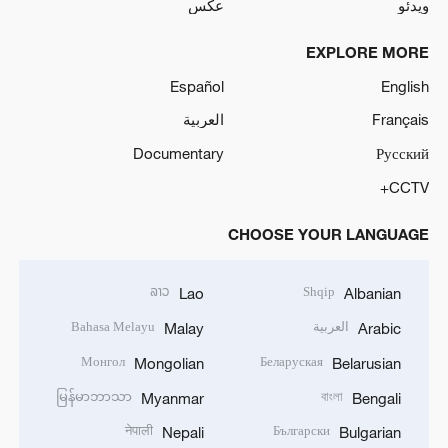
ویدئو
عکس
EXPLORE MORE
Español
English
Français
العربية
Documentary
Русский
CCTV+
CHOOSE YOUR LANGUAGE
ລາວ
Shqip
Lao
Albanian
العربية
Bahasa Melayu
Malay
Arabic
Монгол
Беларуская
Mongolian
Belarusian
မြန်မာဘာသာ
বাংলা
Myanmar
Bengali
नेपाली
Български
Nepali
Bulgarian