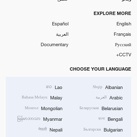
EXPLORE MORE
Español
English
Français
العربية
Documentary
Русский
CCTV+
CHOOSE YOUR LANGUAGE
ລາວ
Shqip
Lao
Albanian
العربية
Bahasa Melayu
Malay
Arabic
Монгол
Беларуская
Mongolian
Belarusian
မြန်မာဘာသာ
বাংলা
Myanmar
Bengali
नेपाली
Български
Nepali
Bulgarian