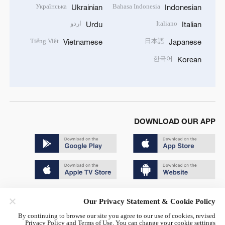
Українська
Bahasa Indonesia
Ukrainian
Indonesian
Italiano
اردو
Urdu
Italian
Tiếng Việt
日本語
Vietnamese
Japanese
한국어
Korean
DOWNLOAD OUR APP
Copyright © 2024 CGTN.
Our Privacy Statement & Cookie Policy
京ICP备20000184号
By continuing to browse our site you agree to our use of cookies, revised
Privacy Policy and Terms of Use. You can change your cookie settings