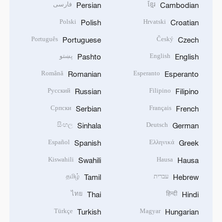
ខ្មែរ
فارسی
Persian
Cambodian
Polski
Hrvatski
Polish
Croatian
Português
Český
Portuguese
Czech
English
پښتو
Pashto
English
Română
Esperanto
Romanian
Esperanto
Русский
Filipino
Russian
Filipino
Српски
Français
Serbian
French
සිංහල
Deutsch
Sinhala
German
Español
Ελληνικά
Spanish
Greek
Kiswahili
Hausa
Swahili
Hausa
עברית
தமிழ்
Tamil
Hebrew
ไทย
हिन्दी
Thai
Hindi
Türkçe
Magyar
Turkish
Hungarian