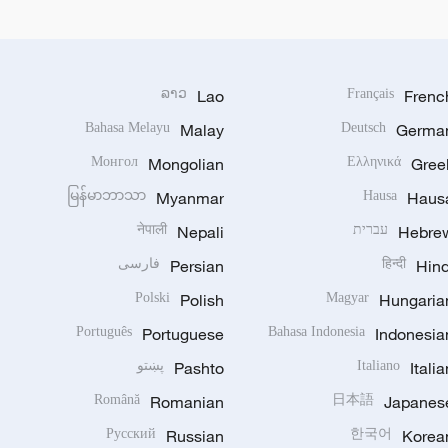
ລາວ
Lao
Français
Frenc
Bahasa Melayu
Malay
Deutsch
Germa
Монгол
Mongolian
Ελληνικά
Gree
မြန်မာဘာသာ
Myanmar
Hausa
Haus
Hebre
עברית
Nepali
नेपाली
Hind
हिन्दी
Persian
فارسی
Polski
Polish
Magyar
Hungaria
Português
Portuguese
Bahasa Indonesia
Indonesia
Italia
Italiano
Pashto
پښتو
Română
Romanian
日本語
Japanes
Русский
Russian
한국어
Korea