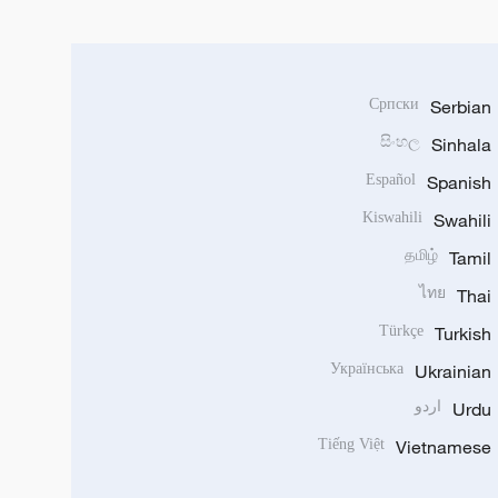
Српски
Serbian
සිංහල
Sinhala
Español
Spanish
Kiswahili
Swahili
தமிழ்
Tamil
ไทย
Thai
Türkçe
Turkish
Українська
Ukrainian
Urdu
اردو
Tiếng Việt
Vietnamese