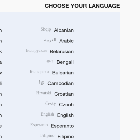
CHOOSE YOUR LANGUAGE
h
Shqip
Albanian
Arabic
العربية
n
k
Беларуская
Belarusian
a
বাংলা
Bengali
w
Български
Bulgarian
i
ខ្មែរ
Cambodian
n
Hrvatski
Croatian
n
Český
Czech
n
English
English
e
Esperanto
Esperanto
n
Filipino
Filipino