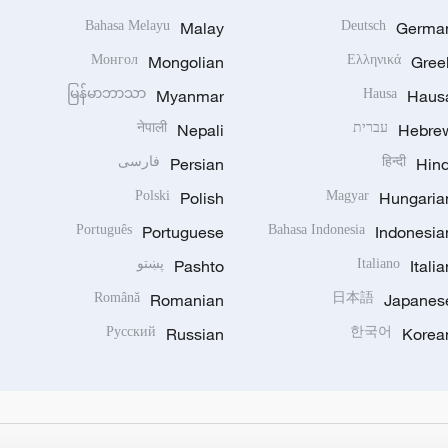
Bahasa Melayu
Malay
Deutsch
Germa
Монгол
Mongolian
Ελληνικά
Gree
မြန်မာဘာသာ
Myanmar
Hausa
Haus
Hebre
עברית
Nepali
नेपाली
Hind
हिन्दी
Persian
فارسی
Polski
Polish
Magyar
Hungaria
Português
Portuguese
Bahasa Indonesia
Indonesia
Italia
Italiano
Pashto
پښتو
Română
Romanian
日本語
Japanes
Русский
Russian
한국어
Korea