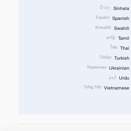
සිංහල
Sinhala
Español
Spanish
Kiswahili
Swahili
தமிழ்
Tamil
ไทย
Thai
Türkçe
Turkish
Українська
Ukrainian
Urdu
اردو
Tiếng Việt
Vietnamese