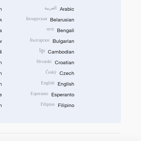
Arabic
العربية
n
k
Беларуская
Belarusian
a
বাংলা
Bengali
w
Български
Bulgarian
i
ខ្មែរ
Cambodian
n
Hrvatski
Croatian
n
Český
Czech
n
English
English
e
Esperanto
Esperanto
n
Filipino
Filipino