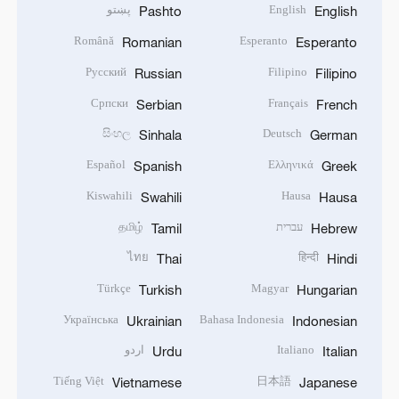
English
پښتو
Pashto
English
Română
Esperanto
Romanian
Esperanto
Русский
Filipino
Russian
Filipino
Српски
Français
Serbian
French
සිංහල
Deutsch
Sinhala
German
Español
Ελληνικά
Spanish
Greek
Kiswahili
Hausa
Swahili
Hausa
עברית
தமிழ்
Tamil
Hebrew
ไทย
हिन्दी
Thai
Hindi
Türkçe
Magyar
Turkish
Hungarian
Українська
Bahasa Indonesia
Ukrainian
Indonesian
Italiano
اردو
Urdu
Italian
Tiếng Việt
日本語
Vietnamese
Japanese