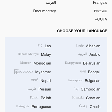
Français
العربية
Documentary
Русский
CCTV+
CHOOSE YOUR LANGUAGE
ລາວ
Shqip
Lao
Albanian
العربية
Bahasa Melayu
Malay
Arabic
Монгол
Беларуская
Mongolian
Belarusian
မြန်မာဘာသာ
বাংলা
Myanmar
Bengali
नेपाली
Български
Nepali
Bulgarian
ខ្មែរ
فارسی
Persian
Cambodian
Polski
Hrvatski
Polish
Croatian
Português
Český
Portuguese
Czech