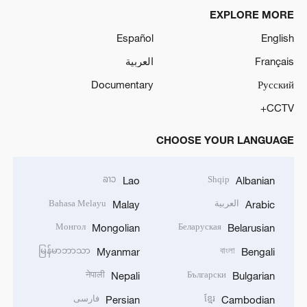
EXPLORE MORE
Español
English
Français
العربية
Documentary
Русский
CCTV+
CHOOSE YOUR LANGUAGE
ລາວ
Shqip
Lao
Albanian
العربية
Bahasa Melayu
Malay
Arabic
Монгол
Беларуская
Mongolian
Belarusian
မြန်မာဘာသာ
বাংলা
Myanmar
Bengali
नेपाली
Български
Nepali
Bulgarian
ខ្មែរ
فارسی
Persian
Cambodian