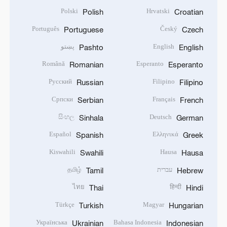
Polski
Hrvatski
Polish
Croatian
Português
Český
Portuguese
Czech
English
پښتو
Pashto
English
Română
Esperanto
Romanian
Esperanto
Русский
Filipino
Russian
Filipino
Српски
Français
Serbian
French
සිංහල
Deutsch
Sinhala
German
Español
Ελληνικά
Spanish
Greek
Kiswahili
Hausa
Swahili
Hausa
עברית
தமிழ்
Tamil
Hebrew
ไทย
हिन्दी
Thai
Hindi
Türkçe
Magyar
Turkish
Hungarian
Українська
Bahasa Indonesia
Ukrainian
Indonesian