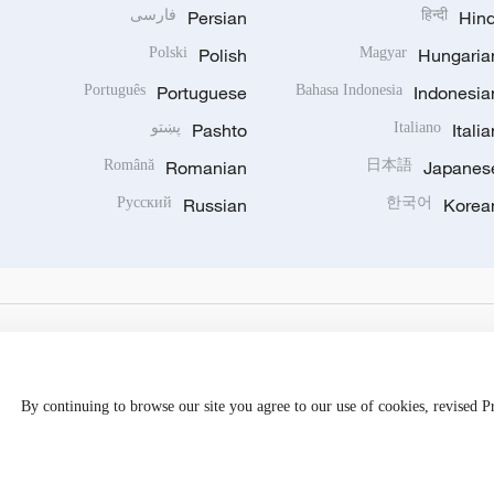
Hind
हिन्दी
Persian
فارسی
Polski
Polish
Magyar
Hungaria
Português
Portuguese
Bahasa Indonesia
Indonesia
Italia
Italiano
Pashto
پښتو
Română
Romanian
日本語
Japanes
Русский
Russian
한국어
Korea
By continuing to browse our site you agree to our use of cookies, revised 
Disinformation report hotline: 010-85061466
京公网安备 1101050205