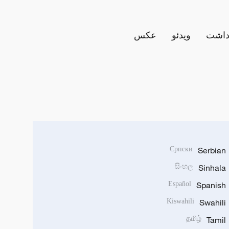
داشت
ویدئو
عکس
Српски
Serbian
සිංහල
Sinhala
Español
Spanish
Kiswahili
Swahili
தமிழ்
Tamil