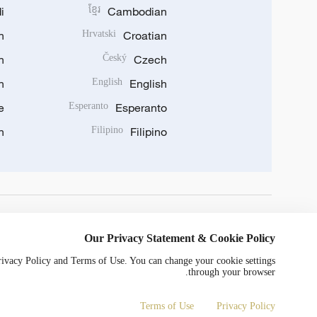
i
ខ្មែរ
Cambodian
n
Hrvatski
Croatian
n
Český
Czech
n
English
English
e
Esperanto
Esperanto
n
Filipino
Filipino
DOWNLOAD OUR APP
Our Privacy Statement & Cookie Policy
Privacy Policy and Terms of Use. You can change your cookie settings
through your browser.
Terms of Use
Privacy Policy
0052号
京ICP备20000184号
Copyright © 2024 CGTN.