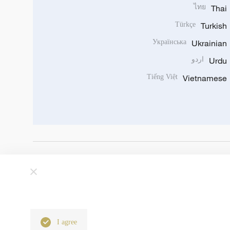
ไทย
Thai
Türkçe
Turkish
Українська
Ukrainian
Urdu
اردو
Tiếng Việt
Vietnamese
I agree