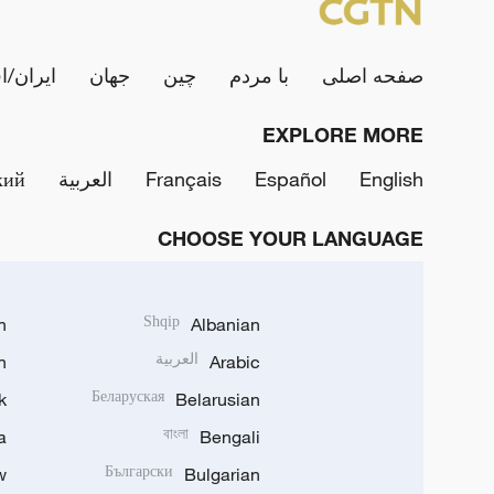
صفحه اصلی
با مردم
چین
جهان
ایران/ا
EXPLORE MORE
English
Español
Français
العربية
кий
CHOOSE YOUR LANGUAGE
h
Shqip
Albanian
Arabic
العربية
n
k
Беларуская
Belarusian
a
বাংলা
Bengali
w
Български
Bulgarian