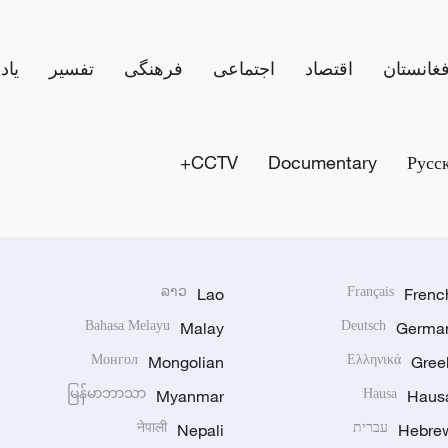
فغانستان
اقتصاد
اجتماعی
فرهنگی
تفسیر
یاد
CCTV+
Documentary
Русс
ລາວ
Lao
Français
Frenc
Bahasa Melayu
Malay
Deutsch
Germa
Монгол
Mongolian
Ελληνικά
Gree
မြန်မာဘာသာ
Myanmar
Hausa
Haus
Hebre
עברית
Nepali
नेपाली