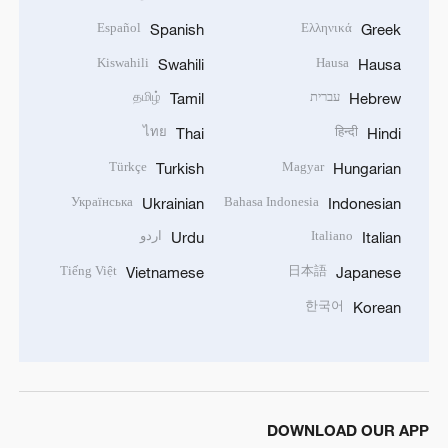
Español
Ελληνικά
Spanish
Greek
Kiswahili
Hausa
Swahili
Hausa
עברית
தமிழ்
Tamil
Hebrew
ไทย
हिन्दी
Thai
Hindi
Türkçe
Magyar
Turkish
Hungarian
Українська
Bahasa Indonesia
Ukrainian
Indonesian
Italiano
اردو
Urdu
Italian
Tiếng Việt
日本語
Vietnamese
Japanese
한국어
Korean
DOWNLOAD OUR APP