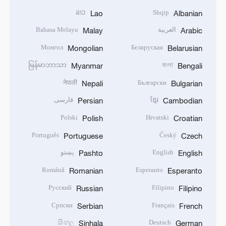
ລາວ
Shqip
Lao
Albanian
العربية
Bahasa Melayu
Malay
Arabic
Монгол
Беларуская
Mongolian
Belarusian
မြန်မာဘာသာ
বাংলা
Myanmar
Bengali
नेपाली
Български
Nepali
Bulgarian
ខ្មែរ
فارسی
Persian
Cambodian
Polski
Hrvatski
Polish
Croatian
Português
Český
Portuguese
Czech
English
پښتو
Pashto
English
Română
Esperanto
Romanian
Esperanto
Русский
Filipino
Russian
Filipino
Српски
Français
Serbian
French
සිංහල
Deutsch
Sinhala
German