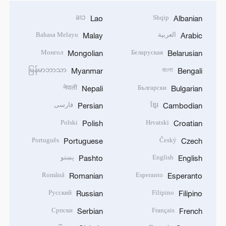
ລາວ
Shqip
Lao
Albanian
العربية
Bahasa Melayu
Malay
Arabic
Монгол
Беларуская
Mongolian
Belarusian
မြန်မာဘာသာ
বাংলা
Myanmar
Bengali
नेपाली
Български
Nepali
Bulgarian
ខ្មែរ
فارسی
Persian
Cambodian
Polski
Hrvatski
Polish
Croatian
Português
Český
Portuguese
Czech
English
پښتو
Pashto
English
Română
Esperanto
Romanian
Esperanto
Русский
Filipino
Russian
Filipino
Српски
Français
Serbian
French