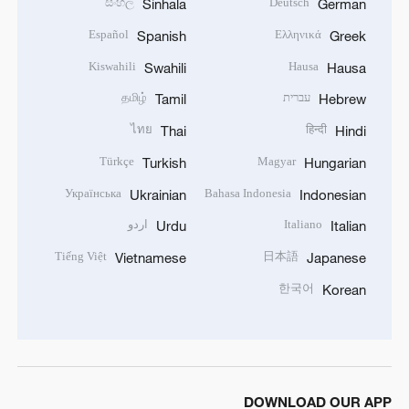
සිංහල
Deutsch
Sinhala
German
Español
Ελληνικά
Spanish
Greek
Kiswahili
Hausa
Swahili
Hausa
עברית
தமிழ்
Tamil
Hebrew
ไทย
हिन्दी
Thai
Hindi
Türkçe
Magyar
Turkish
Hungarian
Українська
Bahasa Indonesia
Ukrainian
Indonesian
Italiano
اردو
Urdu
Italian
Tiếng Việt
日本語
Vietnamese
Japanese
한국어
Korean
DOWNLOAD OUR APP