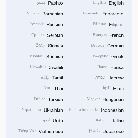
English
پښتو
Pashto
English
Română
Esperanto
Romanian
Esperanto
Русский
Filipino
Russian
Filipino
Српски
Français
Serbian
French
සිංහල
Deutsch
Sinhala
German
Español
Ελληνικά
Spanish
Greek
Kiswahili
Hausa
Swahili
Hausa
עברית
தமிழ்
Tamil
Hebrew
ไทย
हिन्दी
Thai
Hindi
Türkçe
Magyar
Turkish
Hungarian
Українська
Bahasa Indonesia
Ukrainian
Indonesian
Italiano
اردو
Urdu
Italian
Tiếng Việt
日本語
Vietnamese
Japanese