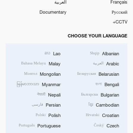
Français
العربية
Documentary
Русский
CCTV+
CHOOSE YOUR LANGUAGE
ລາວ
Shqip
Lao
Albanian
العربية
Bahasa Melayu
Malay
Arabic
Монгол
Беларуская
Mongolian
Belarusian
မြန်မာဘာသာ
বাংলা
Myanmar
Bengali
नेपाली
Български
Nepali
Bulgarian
ខ្មែរ
فارسی
Persian
Cambodian
Polski
Hrvatski
Polish
Croatian
Português
Český
Portuguese
Czech