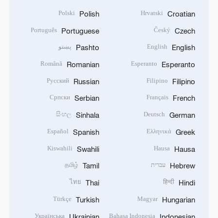
Polski
Hrvatski
Polish
Croatian
Português
Český
Portuguese
Czech
English
پښتو
Pashto
English
Română
Esperanto
Romanian
Esperanto
Русский
Filipino
Russian
Filipino
Српски
Français
Serbian
French
සිංහල
Deutsch
Sinhala
German
Español
Ελληνικά
Spanish
Greek
Kiswahili
Hausa
Swahili
Hausa
עברית
தமிழ்
Tamil
Hebrew
ไทย
हिन्दी
Thai
Hindi
Türkçe
Magyar
Turkish
Hungarian
Українська
Bahasa Indonesia
Ukrainian
Indonesian