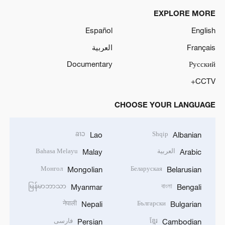
EXPLORE MORE
Español
English
Français
العربية
Documentary
Русский
CCTV+
CHOOSE YOUR LANGUAGE
ລາວ
Shqip
Lao
Albanian
العربية
Bahasa Melayu
Malay
Arabic
Монгол
Беларуская
Mongolian
Belarusian
မြန်မာဘာသာ
বাংলা
Myanmar
Bengali
नेपाली
Български
Nepali
Bulgarian
ខ្មែរ
فارسی
Persian
Cambodian