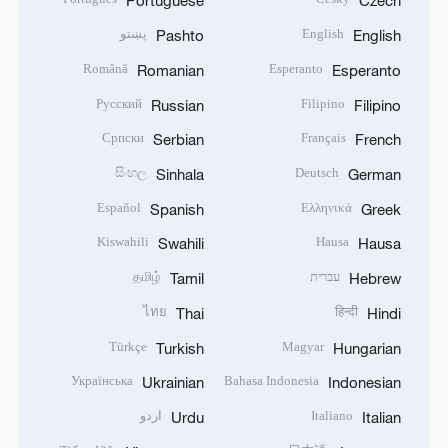
Portuguese
Czech
English
پښتو
Pashto
English
Română
Esperanto
Romanian
Esperanto
Русский
Filipino
Russian
Filipino
Српски
Français
Serbian
French
සිංහල
Deutsch
Sinhala
German
Español
Ελληνικά
Spanish
Greek
Kiswahili
Hausa
Swahili
Hausa
עברית
தமிழ்
Tamil
Hebrew
ไทย
हिन्दी
Thai
Hindi
Türkçe
Magyar
Turkish
Hungarian
Українська
Bahasa Indonesia
Ukrainian
Indonesian
Italiano
اردو
Urdu
Italian