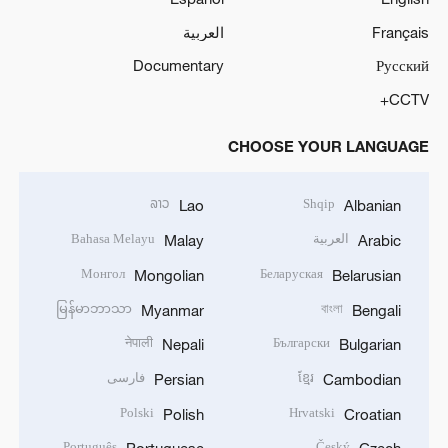
Français
العربية
Documentary
Русский
CCTV+
CHOOSE YOUR LANGUAGE
ລາວ
Shqip
Lao
Albanian
العربية
Bahasa Melayu
Malay
Arabic
Монгол
Беларуская
Mongolian
Belarusian
မြန်မာဘာသာ
বাংলা
Myanmar
Bengali
नेपाली
Български
Nepali
Bulgarian
ខ្មែរ
فارسی
Persian
Cambodian
Polski
Hrvatski
Polish
Croatian
Português
Český