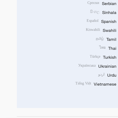
Српски
Serbian
සිංහල
Sinhala
Español
Spanish
Kiswahili
Swahili
தமிழ்
Tamil
ไทย
Thai
Türkçe
Turkish
Українська
Ukrainian
Urdu
اردو
Tiếng Việt
Vietnamese