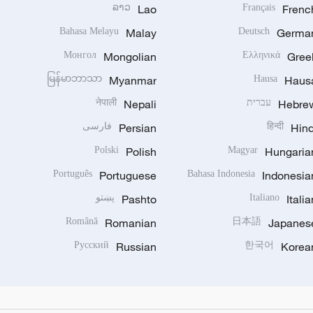
ລາວ
Lao
Français
Frenc
Bahasa Melayu
Malay
Deutsch
Germa
Монгол
Mongolian
Ελληνικά
Gree
မြန်မာဘာသာ
Myanmar
Hausa
Haus
Hebre
עברית
Nepali
नेपाली
Hind
हिन्दी
Persian
فارسی
Polski
Polish
Magyar
Hungaria
Português
Portuguese
Bahasa Indonesia
Indonesia
Italia
Italiano
Pashto
پښتو
Română
Romanian
日本語
Japanes
Русский
Russian
한국어
Korea