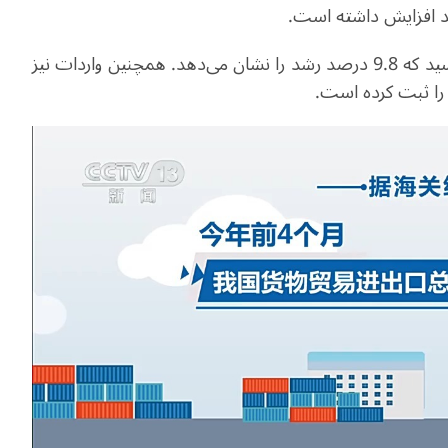
در این ماه، ارزش صادرات چین به 2.48 تریلیون یوان رسید که 9.8 درصد رشد را نشان می‌دهد. همچنین واردات نیز