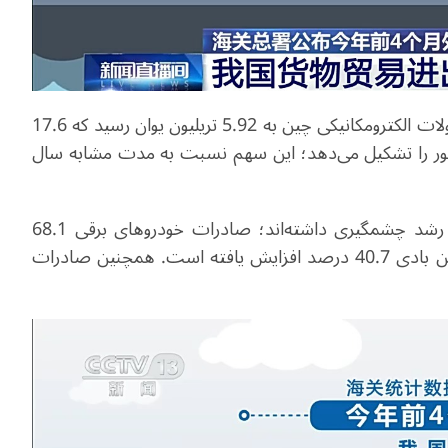
در چهار ماه نخست سال جاری میلادی، صادرات محصولات الکترومکانیکی چین به 5.92 تریلیون یوان رسید که 17.6
 از کل صادرات کشور را تشکیل می‌دهد؛ این سهم نسبت به مدت مشابه سال
در میان اقلام صادراتی، محصولات سبز و کم‌کربن نیز رشد چشمگیری داشته‌اند؛ صادرات خودروهای برقی 68.1
درصد، باتری‌های لیتیومی 43.2 درصد و تجهیزات توربین بادی 40.7 درصد افزایش یافته است. همچنین صادرات