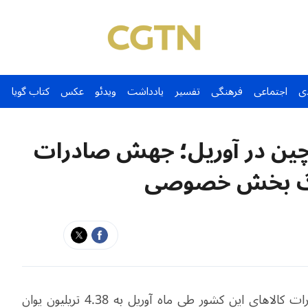
ی
اجتماعی
فرهنگی
تفسیر
یادداشت
ویدئو
عکس
کتاب گویا
ین در آوریل؛ جهش صادرات
نگ بخش خصوصی
بر اساس آمار اداره گمرک چین، مجموع واردات و صادرات کالاهای این کشور طی ماه آوریل به 4.38 تریلیون یوان