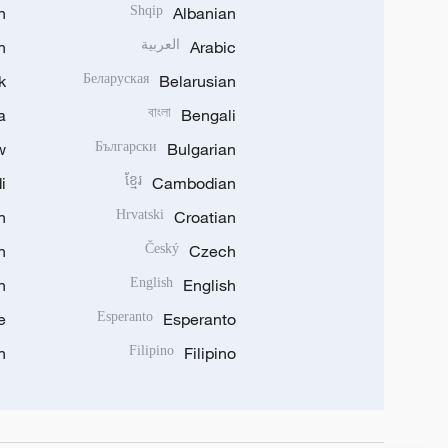
h
Shqip
Albanian
Arabic
العربية
n
k
Беларуская
Belarusian
a
বাংলা
Bengali
w
Български
Bulgarian
i
ខ្មែរ
Cambodian
n
Hrvatski
Croatian
n
Český
Czech
n
English
English
e
Esperanto
Esperanto
n
Filipino
Filipino