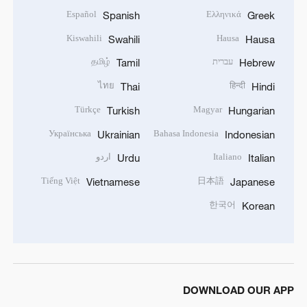
Español
Ελληνικά
Spanish
Greek
Kiswahili
Hausa
Swahili
Hausa
עברית
தமிழ்
Tamil
Hebrew
ไทย
हिन्दी
Thai
Hindi
Türkçe
Magyar
Turkish
Hungarian
Українська
Bahasa Indonesia
Ukrainian
Indonesian
Italiano
اردو
Urdu
Italian
Tiếng Việt
日本語
Vietnamese
Japanese
한국어
Korean
DOWNLOAD OUR APP