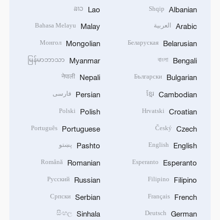
ລາວ
Shqip
Lao
Albanian
العربية
Bahasa Melayu
Malay
Arabic
Монгол
Беларуская
Mongolian
Belarusian
မြန်မာဘာသာ
বাংলা
Myanmar
Bengali
नेपाली
Български
Nepali
Bulgarian
ខ្មែរ
فارسی
Persian
Cambodian
Polski
Hrvatski
Polish
Croatian
Português
Český
Portuguese
Czech
English
پښتو
Pashto
English
Română
Esperanto
Romanian
Esperanto
Русский
Filipino
Russian
Filipino
Српски
Français
Serbian
French
සිංහල
Deutsch
Sinhala
German