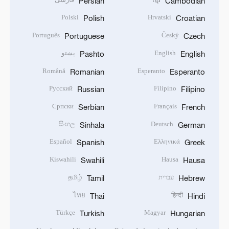
Persian
Cambodian
Polski
Hrvatski
Polish
Croatian
Português
Český
Portuguese
Czech
English
پښتو
Pashto
English
Română
Esperanto
Romanian
Esperanto
Русский
Filipino
Russian
Filipino
Српски
Français
Serbian
French
සිංහල
Deutsch
Sinhala
German
Español
Ελληνικά
Spanish
Greek
Kiswahili
Hausa
Swahili
Hausa
עברית
தமிழ்
Tamil
Hebrew
ไทย
हिन्दी
Thai
Hindi
Türkçe
Magyar
Turkish
Hungarian