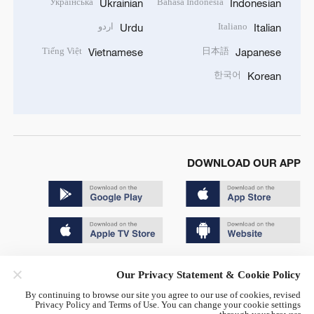
Українська
Bahasa Indonesia
Ukrainian
Indonesian
Italiano
اردو
Urdu
Italian
Tiếng Việt
日本語
Vietnamese
Japanese
한국어
Korean
DOWNLOAD OUR APP
Copyright © 2024 CGTN.
Our Privacy Statement & Cookie Policy
京ICP备20000184号
By continuing to browse our site you agree to our use of cookies, revised
Privacy Policy and Terms of Use. You can change your cookie settings
京公网安备 11010502050052号