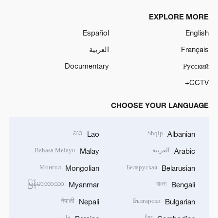
EXPLORE MORE
Español
English
Français
العربية
Documentary
Русский
CCTV+
CHOOSE YOUR LANGUAGE
ລາວ
Shqip
Lao
Albanian
العربية
Bahasa Melayu
Malay
Arabic
Монгол
Беларуская
Mongolian
Belarusian
မြန်မာဘာသာ
বাংলা
Myanmar
Bengali
नेपाली
Български
Nepali
Bulgarian
ខ្មែរ
فارسی