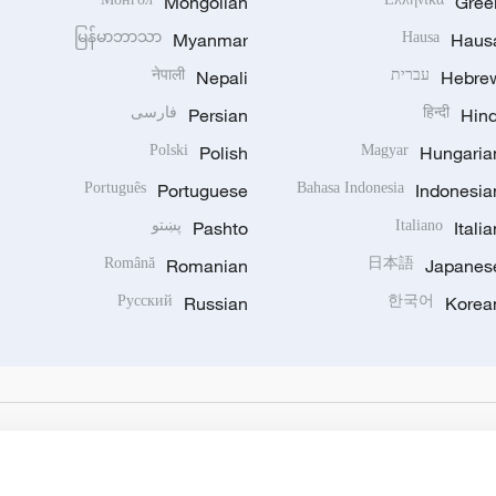
Mongolian
Gree
မြန်မာဘာသာ
Myanmar
Hausa
Haus
Hebre
עברית
Nepali
नेपाली
Hind
हिन्दी
Persian
فارسی
Polski
Polish
Magyar
Hungaria
Português
Portuguese
Bahasa Indonesia
Indonesia
Italia
Italiano
Pashto
پښتو
Română
Romanian
日本語
Japanes
Русский
Russian
한국어
Korea