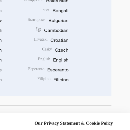
k
Belarusian
a
বাংলা
Bengali
w
Български
Bulgarian
i
ខ្មែរ
Cambodian
n
Hrvatski
Croatian
n
Český
Czech
n
English
English
e
Esperanto
Esperanto
n
Filipino
Filipino
DOWNLOAD OUR APP
Our Privacy Statement & Cookie Policy