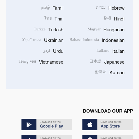
עברית
தமிழ்
Tamil
Hebrew
ไทย
हिन्दी
Thai
Hindi
Türkçe
Magyar
Turkish
Hungarian
Українська
Bahasa Indonesia
Ukrainian
Indonesian
Italiano
اردو
Urdu
Italian
Tiếng Việt
日本語
Vietnamese
Japanese
한국어
Korean
DOWNLOAD OUR APP