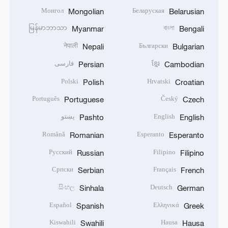
Монгол
Беларуская
Mongolian
Belarusian
မြန်မာဘာသာ
বাংলা
Myanmar
Bengali
नेपाली
Български
Nepali
Bulgarian
ខ្មែរ
فارسی
Persian
Cambodian
Polski
Hrvatski
Polish
Croatian
Português
Český
Portuguese
Czech
English
پښتو
Pashto
English
Română
Esperanto
Romanian
Esperanto
Русский
Filipino
Russian
Filipino
Српски
Français
Serbian
French
සිංහල
Deutsch
Sinhala
German
Español
Ελληνικά
Spanish
Greek
Kiswahili
Hausa
Swahili
Hausa