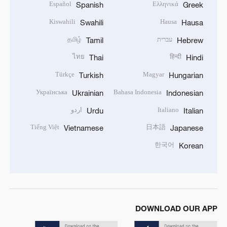
Español
Ελληνικά
Spanish
Greek
Kiswahili
Hausa
Swahili
Hausa
עברית
தமிழ்
Tamil
Hebrew
ไทย
हिन्दी
Thai
Hindi
Türkçe
Magyar
Turkish
Hungarian
Українська
Bahasa Indonesia
Ukrainian
Indonesian
Italiano
اردو
Urdu
Italian
Tiếng Việt
日本語
Vietnamese
Japanese
한국어
Korean
DOWNLOAD OUR APP