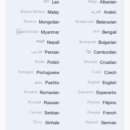
ລາວ
Shqip
Lao
Albanian
العربية
Bahasa Melayu
Malay
Arabic
Монгол
Беларуская
Mongolian
Belarusian
မြန်မာဘာသာ
বাংলা
Myanmar
Bengali
नेपाली
Български
Nepali
Bulgarian
ខ្មែរ
فارسی
Persian
Cambodian
Polski
Hrvatski
Polish
Croatian
Português
Český
Portuguese
Czech
English
پښتو
Pashto
English
Română
Esperanto
Romanian
Esperanto
Русский
Filipino
Russian
Filipino
Српски
Français
Serbian
French
සිංහල
Deutsch
Sinhala
German