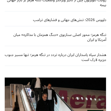
روایت تلویزیون چین از تاثیر ویرانگر وضعیت تنگه هرمز بر بازار جهانی
بیمه
داووس 2026؛ تنش‌های جهانی و فشارهای ترامپ
تنگه هرمز؛ محور اصلی سناریوی «جنگ همزمان با مذاکره» میان
آمریکا و ایران
هشدار سپاه پاسداران ایران درباره تردد در تنگه هرمز؛ تنها مسیر جنوب
جزیره لارک است