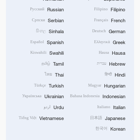
Русский
Filipino
Russian
Filipino
Српски
Français
Serbian
French
සිංහල
Deutsch
Sinhala
German
Español
Ελληνικά
Spanish
Greek
Kiswahili
Hausa
Swahili
Hausa
עברית
தமிழ்
Tamil
Hebrew
ไทย
हिन्दी
Thai
Hindi
Türkçe
Magyar
Turkish
Hungarian
Українська
Bahasa Indonesia
Ukrainian
Indonesian
Italiano
اردو
Urdu
Italian
Tiếng Việt
日本語
Vietnamese
Japanese
한국어
Korean