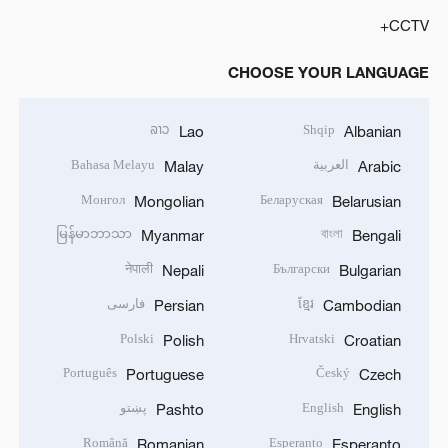
CCTV+
CHOOSE YOUR LANGUAGE
ລາວ
Shqip
Lao
Albanian
العربية
Bahasa Melayu
Malay
Arabic
Монгол
Беларуская
Mongolian
Belarusian
မြန်မာဘာသာ
বাংলা
Myanmar
Bengali
नेपाली
Български
Nepali
Bulgarian
ខ្មែរ
فارسی
Persian
Cambodian
Polski
Hrvatski
Polish
Croatian
Português
Český
Portuguese
Czech
English
پښتو
Pashto
English
Română
Esperanto
Romanian
Esperanto