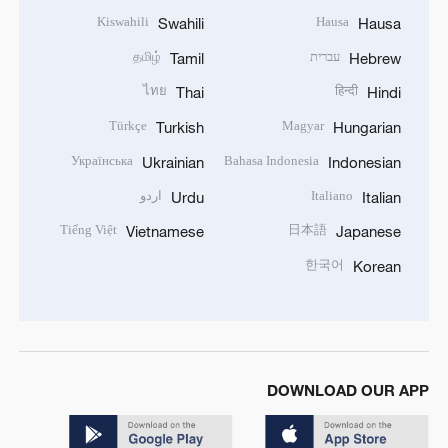
Kiswahili
Hausa
Swahili
Hausa
עברית
தமிழ்
Tamil
Hebrew
ไทย
हिन्दी
Thai
Hindi
Türkçe
Magyar
Turkish
Hungarian
Українська
Bahasa Indonesia
Ukrainian
Indonesian
Italiano
اردو
Urdu
Italian
Tiếng Việt
日本語
Vietnamese
Japanese
한국어
Korean
DOWNLOAD OUR APP