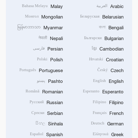
العربية
Bahasa Melayu
Malay
Arabic
Монгол
Беларуская
Mongolian
Belarusian
မြန်မာဘာသာ
বাংলা
Myanmar
Bengali
नेपाली
Български
Nepali
Bulgarian
ខ្មែរ
فارسی
Persian
Cambodian
Polski
Hrvatski
Polish
Croatian
Português
Český
Portuguese
Czech
English
پښتو
Pashto
English
Română
Esperanto
Romanian
Esperanto
Русский
Filipino
Russian
Filipino
Српски
Français
Serbian
French
සිංහල
Deutsch
Sinhala
German
Español
Ελληνικά
Spanish
Greek