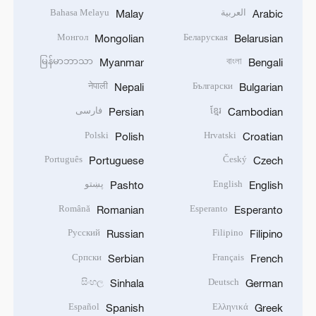
العربية
Bahasa Melayu
Malay
Arabic
Монгол
Беларуская
Mongolian
Belarusian
မြန်မာဘာသာ
বাংলা
Myanmar
Bengali
नेपाली
Български
Nepali
Bulgarian
ខ្មែរ
فارسی
Persian
Cambodian
Polski
Hrvatski
Polish
Croatian
Português
Český
Portuguese
Czech
English
پښتو
Pashto
English
Română
Esperanto
Romanian
Esperanto
Русский
Filipino
Russian
Filipino
Српски
Français
Serbian
French
සිංහල
Deutsch
Sinhala
German
Español
Ελληνικά
Spanish
Greek