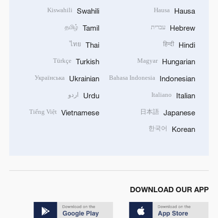
Kiswahili
Hausa
Swahili
Hausa
עברית
தமிழ்
Tamil
Hebrew
ไทย
हिन्दी
Thai
Hindi
Türkçe
Magyar
Turkish
Hungarian
Українська
Bahasa Indonesia
Ukrainian
Indonesian
Italiano
اردو
Urdu
Italian
Tiếng Việt
日本語
Vietnamese
Japanese
한국어
Korean
DOWNLOAD OUR APP