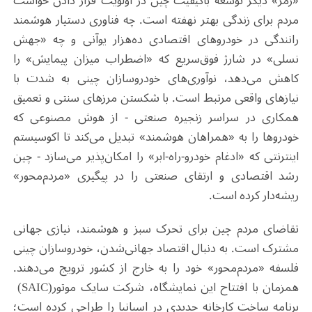
«رمز» دیگر توسعه باکیفیت چین در اولویت قرار دادن خواست
مردم برای زندگی بهتر نهفته است. چه فناوری دستیار هوشمند
رانندگی در خودروهای اقتصادی ده‌هزار یوآنی و چه «جهش
نسلی» در شارژ فوق‌سریع که «اضطراب میزان پیمایش» را
کاهش می‌دهد، نوآوری‌های خودروسازان چینی به شدت با
نیازهای واقعی مرتبط است. با شکستن مرزهای سنتی و تعمیق
همکاری در سراسر زنجیره صنعتی - از هوش مصنوعی که
خودروها را به «همراهان هوشمند» تبدیل می‌کند تا اکوسیستم
اینترنتی که «ادغام خودرو-راه-ابر» را امکان‌پذیر می‌سازد - چین
رشد اقتصادی و ارتقای صنعتی را در پیگیری «مردم‌محور»
ریشه‌دار کرده است
.
تقاضای مردم چین برای تحرک سبز و هوشمند، نیازی جهانی
مشترک است. به دنبال اقتصاد جهانی‌شدن، خودروسازان چینی
فلسفه «مردم‌محور» خود را به خارج از کشور ترویج می‌دهند.
همزمان با افتتاح این نمایشگاه، شرکت سایک موتور
(SAIC)
برنامه ساخت کارخانه جدیدی در اسپانیا را طراحی کرده است؛