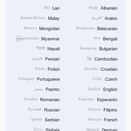
ລາວ
Shqip
Lao
Albanian
العربية
Bahasa Melayu
Malay
Arabic
Монгол
Беларуская
Mongolian
Belarusian
မြန်မာဘာသာ
বাংলা
Myanmar
Bengali
नेपाली
Български
Nepali
Bulgarian
ខ្មែរ
فارسی
Persian
Cambodian
Polski
Hrvatski
Polish
Croatian
Português
Český
Portuguese
Czech
English
پښتو
Pashto
English
Română
Esperanto
Romanian
Esperanto
Русский
Filipino
Russian
Filipino
Српски
Français
Serbian
French
සිංහල
Deutsch
Sinhala
German