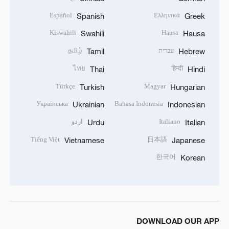
Español
Ελληνικά
Spanish
Greek
Kiswahili
Hausa
Swahili
Hausa
עברית
தமிழ்
Tamil
Hebrew
ไทย
हिन्दी
Thai
Hindi
Türkçe
Magyar
Turkish
Hungarian
Українська
Bahasa Indonesia
Ukrainian
Indonesian
Italiano
اردو
Urdu
Italian
Tiếng Việt
日本語
Vietnamese
Japanese
한국어
Korean
DOWNLOAD OUR APP