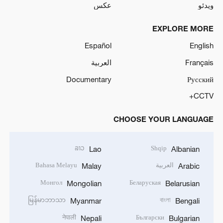
ویدئو
عکس
EXPLORE MORE
Español
English
Français
العربية
Documentary
Русский
CCTV+
CHOOSE YOUR LANGUAGE
ລາວ
Shqip
Lao
Albanian
العربية
Bahasa Melayu
Malay
Arabic
Монгол
Беларуская
Mongolian
Belarusian
မြန်မာဘာသာ
বাংলা
Myanmar
Bengali
नेपाली
Български
Nepali
Bulgarian