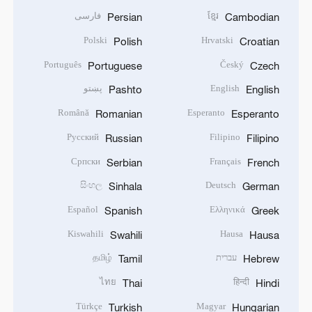
ខ្មែរ
فارسی
Persian
Cambodian
Polski
Hrvatski
Polish
Croatian
Português
Český
Portuguese
Czech
English
پښتو
Pashto
English
Română
Esperanto
Romanian
Esperanto
Русский
Filipino
Russian
Filipino
Српски
Français
Serbian
French
සිංහල
Deutsch
Sinhala
German
Español
Ελληνικά
Spanish
Greek
Kiswahili
Hausa
Swahili
Hausa
עברית
தமிழ்
Tamil
Hebrew
ไทย
हिन्दी
Thai
Hindi
Türkçe
Magyar
Turkish
Hungarian