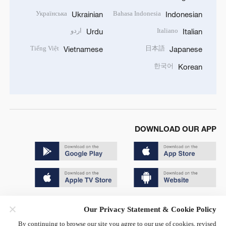
Українська
Bahasa Indonesia
Ukrainian
Indonesian
Italiano
اردو
Urdu
Italian
Tiếng Việt
日本語
Vietnamese
Japanese
한국어
Korean
DOWNLOAD OUR APP
Copyright © 2024 CGTN.
Our Privacy Statement & Cookie Policy
京ICP备20000184号
By continuing to browse our site you agree to our use of cookies, revised