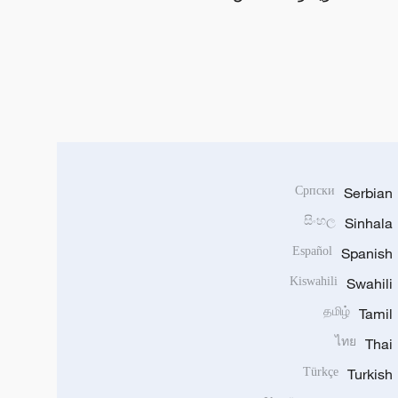
Српски
Serbian
සිංහල
Sinhala
Español
Spanish
Kiswahili
Swahili
தமிழ்
Tamil
ไทย
Thai
Türkçe
Turkish