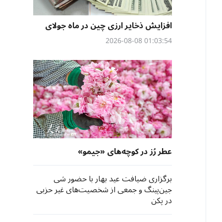
افزایش ذخایر ارزی چین در ماه جولای
01:03:54 2026-08-08
عطر رُز در کوچه‌های «جیمو»
برگزاری ضیافت عید بهار با حضور شی
جین‌پینگ و جمعی از شخصیت‌های غیر حزبی
در پکن