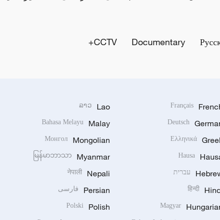
CCTV+
Documentary
Русс
ລາວ
Lao
Français
Frenc
Bahasa Melayu
Malay
Deutsch
Germa
Монгол
Mongolian
Ελληνικά
Gree
မြန်မာဘာသာ
Myanmar
Hausa
Haus
Hebre
עברית
Nepali
नेपाली
Hind
हिन्दी
Persian
فارسی
Polski
Polish
Magyar
Hungaria