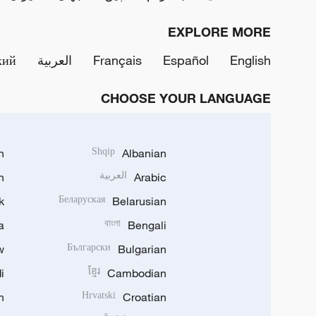
EXPLORE MORE
English
Español
Français
العربية
кий
CHOOSE YOUR LANGUAGE
h
Shqip
Albanian
Arabic
العربية
n
k
Беларуская
Belarusian
a
বাংলা
Bengali
w
Български
Bulgarian
i
ខ្មែរ
Cambodian
n
Hrvatski
Croatian