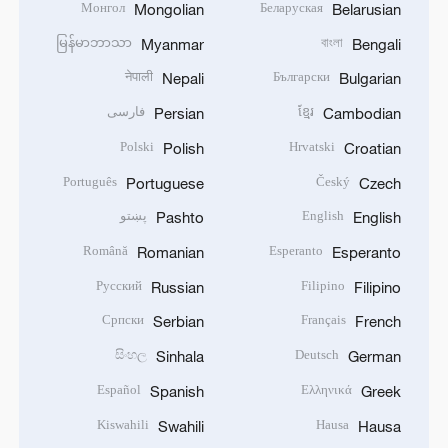
Монгол
Беларуская
Mongolian
Belarusian
မြန်မာဘာသာ
বাংলা
Myanmar
Bengali
नेपाली
Български
Nepali
Bulgarian
ខ្មែរ
فارسی
Persian
Cambodian
Polski
Hrvatski
Polish
Croatian
Português
Český
Portuguese
Czech
English
پښتو
Pashto
English
Română
Esperanto
Romanian
Esperanto
Русский
Filipino
Russian
Filipino
Српски
Français
Serbian
French
සිංහල
Deutsch
Sinhala
German
Español
Ελληνικά
Spanish
Greek
Kiswahili
Hausa
Swahili
Hausa