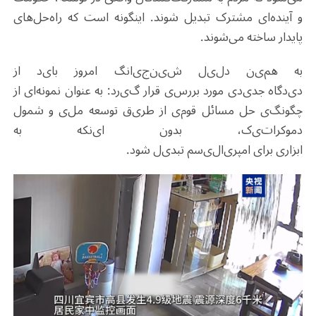
و آینده‌ای مشترک تبدیل شوند. اینگونه است که راه‌حل‌های
پایدار ساخته می‌شوند
.
به هم
ی
ن
دل
ی
ل
ش
ی
ن‌ج
ی
انگ
امروز با
ی
د
از
د
ی
دگاه
جد
ی
د
ی
مورد بررس
ی
قرار گ
ی
رد
: به عنوان نمونه‌ا
ی
از
چگونگ
ی
حل مسائل قوم
ی
از طر
ی
ق
توسعه مل
ی
و شمول
دموکرات
ی
ک،
بدون ا
ی
نکه
به
ابزار
ی
برا
ی
امپر
ی
ال
ی
سم
تبد
ی
ل
شود.