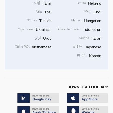
עברית
தமிழ்
Tamil
Hebrew
ไทย
हिन्दी
Thai
Hindi
Türkçe
Magyar
Turkish
Hungarian
Українська
Bahasa Indonesia
Ukrainian
Indonesian
Italiano
اردو
Urdu
Italian
Tiếng Việt
日本語
Vietnamese
Japanese
한국어
Korean
DOWNLOAD OUR APP