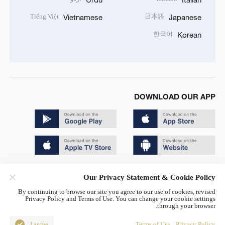
Tiếng Việt
日本語
Vietnamese
Japanese
한국어
Korean
DOWNLOAD OUR APP
Copyright © 2024 CGTN.
Our Privacy Statement & Cookie Policy
京ICP备20000184号
By continuing to browse our site you agree to our use of cookies, revised
Privacy Policy and Terms of Use. You can change your cookie settings
京公网安备 11010502050052号
through your browser.
Disinformation report hotline: 010-85061466
I agree
Terms of Use
Privacy Policy