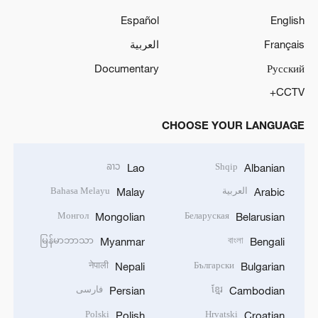
Español
English
Français
العربية
Documentary
Русский
CCTV+
CHOOSE YOUR LANGUAGE
ລາວ
Shqip
Lao
Albanian
العربية
Bahasa Melayu
Malay
Arabic
Монгол
Беларуская
Mongolian
Belarusian
မြန်မာဘာသာ
বাংলা
Myanmar
Bengali
नेपाली
Български
Nepali
Bulgarian
ខ្មែរ
فارسی
Persian
Cambodian
Polski
Hrvatski
Polish
Croatian