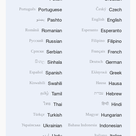
Português
Český
Portuguese
Czech
English
پښتو
Pashto
English
Română
Esperanto
Romanian
Esperanto
Русский
Filipino
Russian
Filipino
Српски
Français
Serbian
French
සිංහල
Deutsch
Sinhala
German
Español
Ελληνικά
Spanish
Greek
Kiswahili
Hausa
Swahili
Hausa
עברית
தமிழ்
Tamil
Hebrew
ไทย
हिन्दी
Thai
Hindi
Türkçe
Magyar
Turkish
Hungarian
Українська
Bahasa Indonesia
Ukrainian
Indonesian
Italiano
اردو
Urdu
Italian